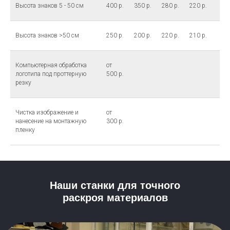
Высота знаков 5 - 50 см
400 р.
350 р.
280 р.
220 р.
Высота знаков >50 см
250 р.
200 р.
220 р.
210 р.
Компьютерная обработка
от
логотипа под проттерную
500 р.
резку
Чистка изображение и
от
нанесение на монтажную
300 р.
пленку
Наши станки для точного
раскроя материалов