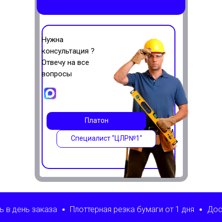
Нужна
консультация ?
Отвечу на все
вопросы
Платон
Специалист "ЦЛР№1"
за
Плоттерная резка бумаги от 1 дня
Доставка по РФ