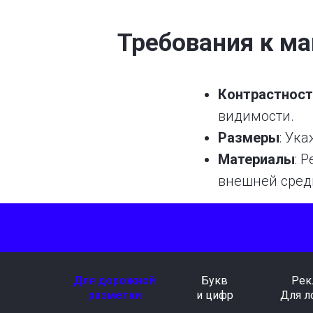
Требования к м
Контрастност
видимости.
Размеры
: Ук
Материалы
: 
внешней сред
Для дорожной
Букв
Рек
разметки
и цифр
Для л