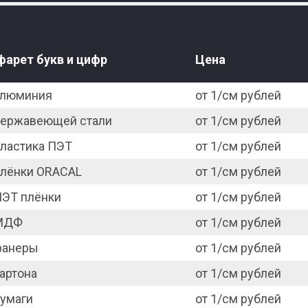
фарет букв и цифр
Цена
алюминия
от 1/см рублей
нержавеющей стали
от 1/см рублей
пластика ПЭТ
от 1/см рублей
плёнки ORACAL
от 1/см рублей
ПЭТ плёнки
от 1/см рублей
МДФ
от 1/см рублей
фанеры
от 1/см рублей
артона
от 1/см рублей
бумаги
от 1/см рублей