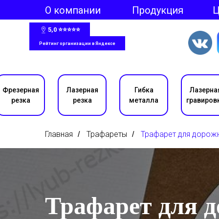
О компании
Продукция
5,0 ⭐⭐⭐⭐⭐
Рейтинг организации в Яндексе
Фрезерная
Лазерная
Гибка
Лазерна
резка
резка
металла
гравиров
Главная
Трафареты
Трафарет для дорож
/
/
Трафарет для 