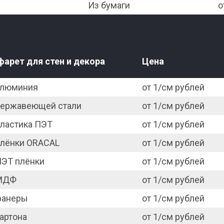
Из бумаги
о
фарет для стен и декора
Цена
алюминия
от 1/см рублей
нержавеющей стали
от 1/см рублей
пластика ПЭТ
от 1/см рублей
плёнки ORACAL
от 1/см рублей
ПЭТ плёнки
от 1/см рублей
МДФ
от 1/см рублей
фанеры
от 1/см рублей
артона
от 1/см рублей