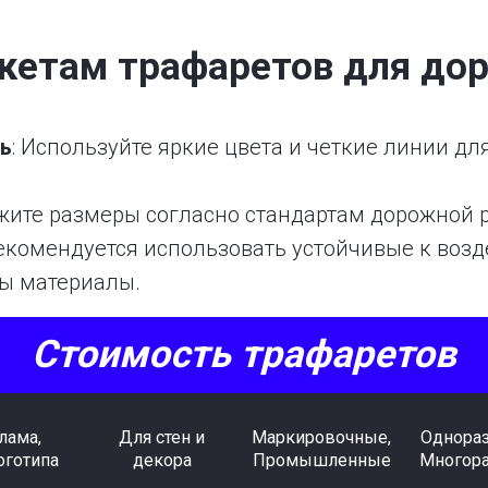
акетам трафаретов для до
ь
: Используйте яркие цвета и четкие линии дл
ажите размеры согласно стандартам дорожной 
Рекомендуется использовать устойчивые к воз
ы материалы.
Стоимость трафаретов
лама,
Для стен и
Маркировочные,
Однора
оготипа
декора
Промышленные
Многор