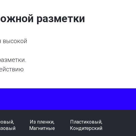
рожной разметки
я высокой
разметки.
действию
зовый,
Из пленки,
Пластиковый,
азовый
Магнитные
Кондитерский