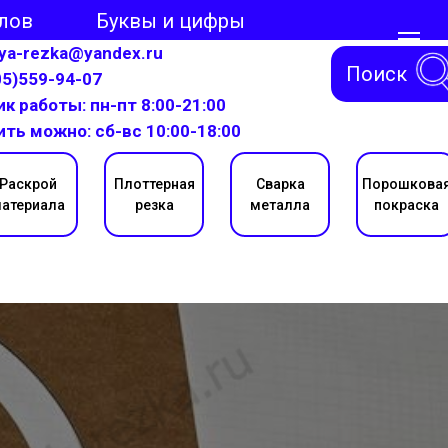
лов
Буквы и цифры
aya-rezka@yandex.ru
Поиск
05)559-94-07
к работы: пн-пт 8:00-21:00
ить можно: сб-вс 10:00-18:00
Раскрой
Плоттерная
Сварка
Порошкова
атериала
резка
металла
покраска