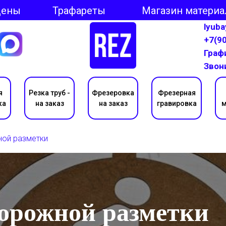
Цены
Трафареты
Магазин материа
lyub
+7(9
Графи
Звон
я
Резка труб -
Фрезеровка
Фрезерная
ка
на заказ
на заказ
гравировка
м
ной разметки
дорожной разметки