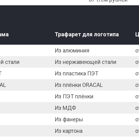
ама
Трафарет для логотипа
Ц
Из алюминия
о
й стали
Из нержавеющей стали
о
Т
Из пластика ПЭТ
о
AL
Из плёнки ORACAL
о
Из ПЭТ плёнки
о
Из МДФ
о
Из фанеры
о
Из картона
о