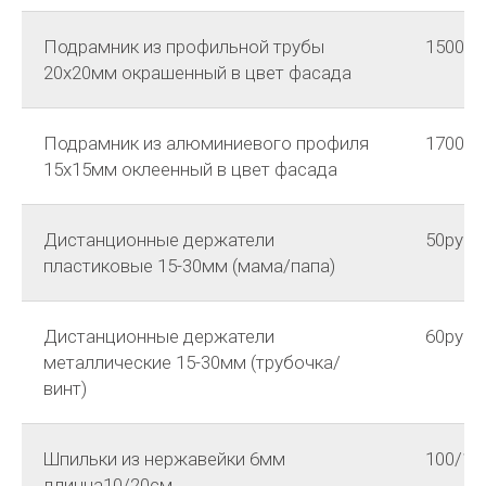
Подрамник из профильной трубы
1500р м
20х20мм окрашенный в цвет фасада
Подрамник из алюминиевого профиля
1700р м
15х15мм оклеенный в цвет фасада
Дистанционные держатели
50руб н
пластиковые 15-30мм (мама/папа)
Дистанционные держатели
60руб н
металлические 15-30мм (трубочка/
винт)
Шпильки из нержавейки 6мм
100/15
длинна10/20см