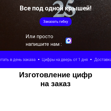
Все под одной крышей!
Заказать гибку
Или просто
напишите нам :
заказа
Цифры на дверь от 1 дня
Доставка по РФ
Ма
Изготовление цифр
на заказ