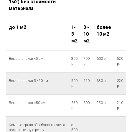
1м2) без стоимости
материала
до 1 м2
1-
3 -
более
3
10
10 м2
м2
м2
Высота знаков <5 см
800
700
600 р.
520
р.
р.
р.
Высота знаков 5 - 50 см
500
450
380 р.
320
р.
р.
р.
Высота знаков >50 см
350
300
250 р.
210
р.
р.
р.
Компьютерная обработка логотипа
от
под проттерную резку
500