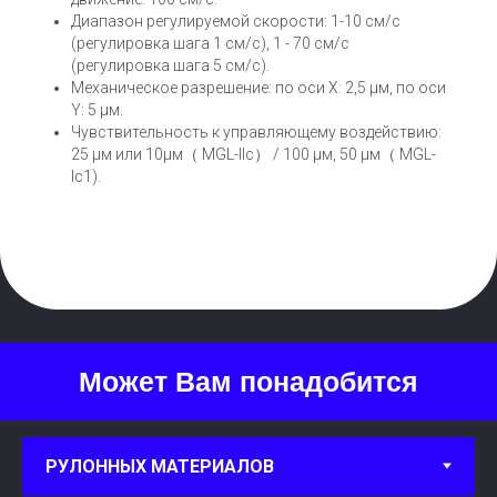
Диапазон регулируемой скорости: 1-10 см/с
(регулировка шага 1 см/с), 1 - 70 см/с
(регулировка шага 5 см/с).
Механическое разрешение: по оси X: 2,5 µм, по оси
Y: 5 µм.
Чувствительность к управляющему воздействию:
25 µм или 10µм（ MGL-IIc） / 100 µм, 50 µм（ MGL-
Ic1).
Может Вам понадобится