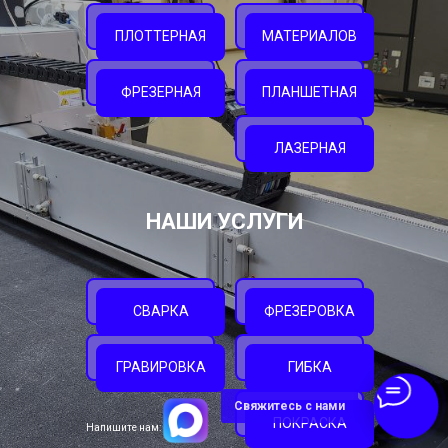
ПЛОТТЕРНАЯ
МАТЕРИАЛОВ
ФРЕЗЕРНАЯ
ПЛАНШЕТНАЯ
ЛАЗЕРНАЯ
НАШИ УСЛУГИ
СВАРКА
ФРЕЗЕРОВКА
ГРАВИРОВКА
ГИБКА
Свяжитесь с нами
ПОКРАСКА
Напишите нам: