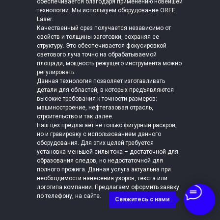
обеспечивается благодаря применению новейшей
технологии. Мы используем оборудование OREE
Laser.
Качественный срез получается независимо от
свойств и толщины заготовки, сохраняя ее
структуру. Это обеспечивается фокусировкой
светового луча точно на обрабатываемой
площади, мощность режущего инструмента можно
регулировать.
Данная технология позволяет изготавливать
детали для областей, в которых предъявляются
высокие требования к точности размеров:
машиностроение, нефтегазовая отрасль,
строительство и так далее.
Наш цех предлагает не только фигурный раскрой,
но и гравировку с использованием данного
оборудования. Для этих целей требуется
установка меньшей силы тока – достаточной для
образования следов, но недостаточной для
полного прожига. Данная услуга актуальна при
необходимости нанесения узоров, текста или
логотипа компании. Предлагаем оформить заявку
по телефону, на сайте.
Свяжитесь с нами