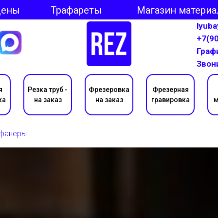
Цены
Трафареты
Магазин материа
lyub
+7(9
Графи
Звон
я
Резка труб -
Фрезеровка
Фрезерная
ка
на заказ
на заказ
гравировка
м
 фанеры