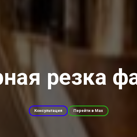
рная резка ф
Консультация
Перейти в Max