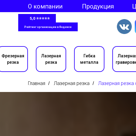
О компании
Продукция
5,0 ⭐⭐⭐⭐⭐
Рейтинг организации в Яндексе
Фрезерная
Лазерная
Гибка
Лазерна
резка
резка
металла
гравиров
Главная
Лазерная резка
Лазерная резка
/
/