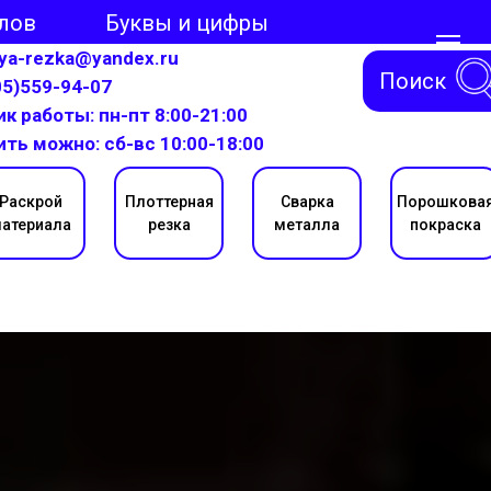
лов
Буквы и цифры
aya-rezka@yandex.ru
Поиск
05)559-94-07
к работы: пн-пт 8:00-21:00
ить можно: сб-вс 10:00-18:00
Раскрой
Плоттерная
Сварка
Порошкова
атериала
резка
металла
покраска