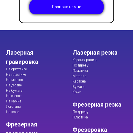
Позвоните мне
Лазерная
Лазерная резка
Керамогранита
гравировка
По дереву
На оргстекле
Пластика
На пластике
Металла
На металле
Картона
На дереве
Бумаги
На бумаге
Кожи
На стекле
На камне
Фрезерная резка
Логотипа
На коже
По дереву
Пластика
Фрезерная
Фрезеровка