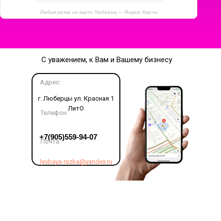
Любая резка на карте Люберец — Яндекс Карты
С уважением, к Вам и Вашему бизнесу
Адрес:
г. Люберцы ул. Красная 1
ЛитО
Телефон:
LET'S GO!
+7(905)559-94-07
Почта:
lyubaya-rezka@yandex.ru