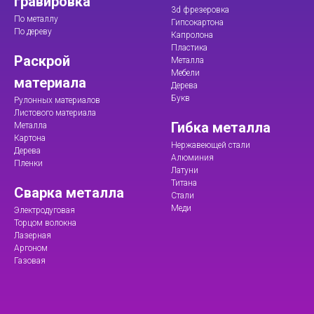
гравировка
3d фрезеровка
По металлу
Гипсокартона
По дереву
Капролона
Пластика
Раскрой
Металла
Мебели
материала
Дерева
Букв
Рулонных материалов
Листового материала
Гибка металла
Металла
Картона
Нержавеющей стали
Дерева
Алюминия
Пленки
Латуни
Титана
Сварка металла
Стали
Меди
Электродуговая
Торцом волокна
Лазерная
Аргоном
Газовая