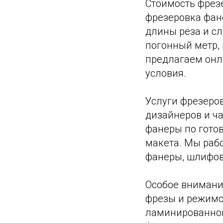
Стоимость фрез
фрезеровка фане
длины реза и сл
погонный метр, 
предлагаем онл
условия.
Услуги фрезеро
дизайнеров и ча
фанеры по гото
макета. Мы рабо
фанеры, шлифов
Особое внимани
фрезы и режимо
ламинированной