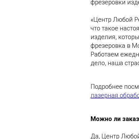
фрезеровки изде
«Центр Любой Р
что такое наст
изделия, которы
фрезеровка в Мо
Работаем ежедне
дело, наша стра
Подробнее посм
лазерная обраб
Можно ли заказ
Да, Центр Любой