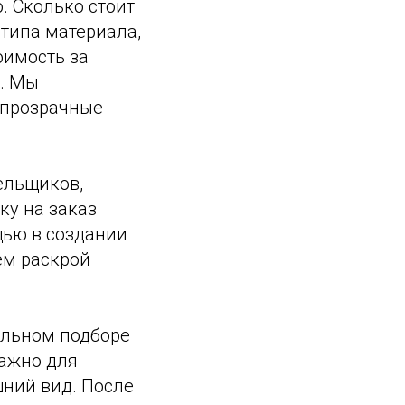
. Сколько стоит
 типа материала,
оимость за
ж. Мы
 прозрачные
ельщиков,
ку на заказ
щью в создании
ем раскрой
ильном подборе
ажно для
ний вид. После