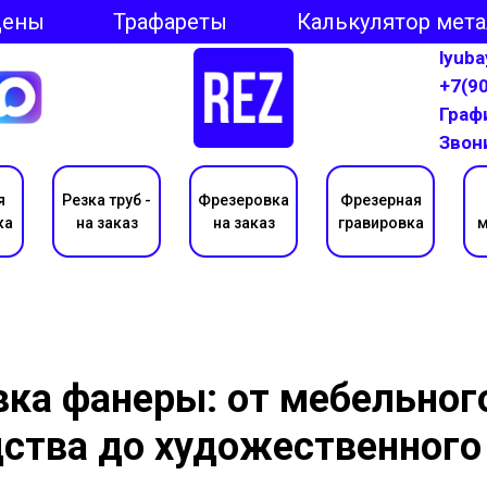
Цены
Трафареты
Калькулятор мет
lyub
+7(9
Графи
Звон
я
Резка труб -
Фрезеровка
Фрезерная
ка
на заказ
на заказ
гравировка
м
ка фанеры: от мебельног
ства до художественного