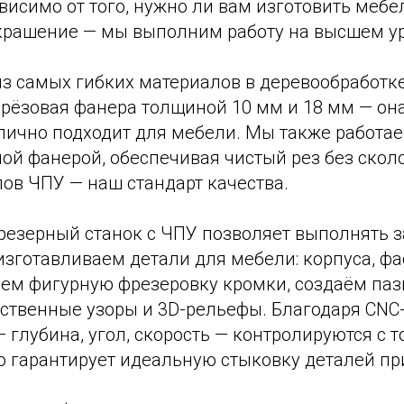
ависимо от того, нужно ли вам изготовить мебе
крашение — мы выполним работу на высшем у
из самых гибких материалов в деревообработк
рёзовая фанера толщиной 10 мм и 18 мм — она
тлично подходит для мебели. Мы также работае
ой фанерой, обеспечивая чистый рез без скол
ов ЧПУ — наш стандарт качества.
езерный станок с ЧПУ позволяет выполнять 
зготавливаем детали для мебели: корпуса, фа
ем фигурную фрезеровку кромки, создаём паз
ственные узоры и 3D-рельефы. Благодаря CNC
 глубина, угол, скорость — контролируются с 
о гарантирует идеальную стыковку деталей при