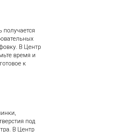
ь получается
ебовательных
фовку. В Центр
мьте время и
готовое к
пинки,
тверстия под
тра. В Центр