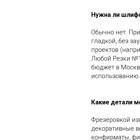
Нужна ли шлифо
Обычно нет. Пр
гладкой, без за
проектов (напр
Любой Резки №1
бюджет в Москве
использованию.
Какие детали м
Фрезеровкой изг
декоративные вс
конфирматы, фи