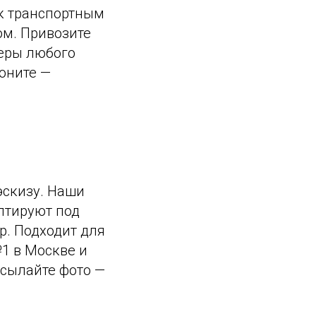
к транспортным
ом. Привозите
еры любого
оните —
эскизу. Наши
птируют под
р. Подходит для
№1 в Москве и
сылайте фото —