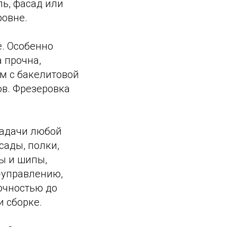
ль, фасад или
ровне.
е. Особенно
 прочна,
м с бакелитовой
ов. Фрезеровка
задачи любой
сады, полки,
ы и шипы,
-управлению,
точностью до
 сборке.