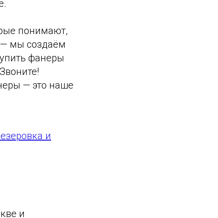
е.
орые понимают,
 — мы создаём
купить фанеры
Звоните!
неры — это наше
езеровка и
кве и