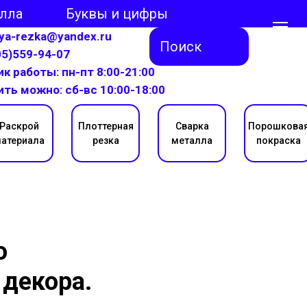
алла
Буквы и цифры
aya-rezka@yandex.ru
Поиск
05)559-94-07
к работы: пн-пт 8:00-21:00
ить можно: сб-вс 10:00-18:00
Раскрой
Плоттерная
Сварка
Порошкова
атериала
резка
металла
покраска
о
 декора.