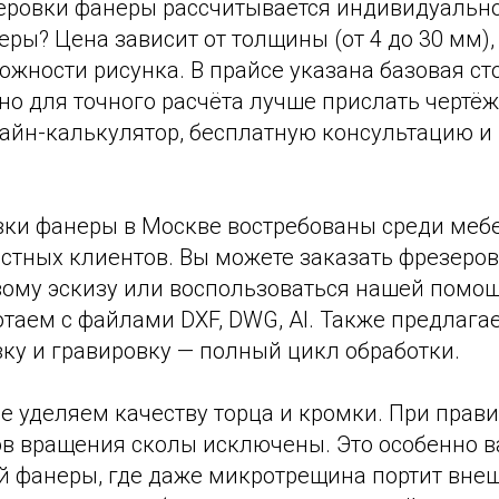
еровки фанеры рассчитывается индивидуально
ры? Цена зависит от толщины (от 4 до 30 мм),
ожности рисунка. В прайсе указана базовая ст
но для точного расчёта лучше прислать чертё
айн-калькулятор, бесплатную консультацию и
вки фанеры в Москве востребованы среди меб
стных клиентов. Вы можете заказать фрезеров
вому эскизу или воспользоваться нашей помо
таем с файлами DXF, DWG, AI. Также предлага
ку и гравировку — полный цикл обработки.
е уделяем качеству торца и кромки. При прав
в вращения сколы исключены. Это особенно в
 фанеры, где даже микротрещина портит внеш