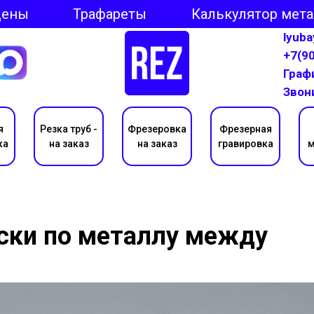
Цены
Трафареты
Калькулятор мет
lyub
+7(9
Графи
Звон
я
Резка труб -
Фрезеровка
Фрезерная
ка
на заказ
на заказ
гравировка
м
ски по металлу между