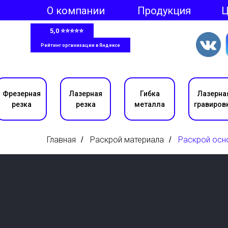
О компании
Продукция
5,0 ⭐⭐⭐⭐⭐
Рейтинг организации в Яндексе
Фрезерная
Лазерная
Гибка
Лазерна
резка
резка
металла
гравиров
Главная
Раскрой материала
Раскрой осн
/
/