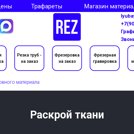
Цены
Трафареты
Магазин материа
lyub
+7(9
Графи
Звон
я
Резка труб -
Фрезеровка
Фрезерная
ка
на заказ
на заказ
гравировка
м
овного материала
Раскрой ткани