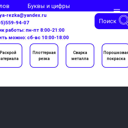
лов
Буквы и цифры
aya-rezka@yandex.ru
Поиск
05)559-94-07
к работы: пн-пт 8:00-21:00
ить можно: сб-вс 10:00-18:00
Раскрой
Плоттерная
Сварка
Порошкова
атериала
резка
металла
покраска