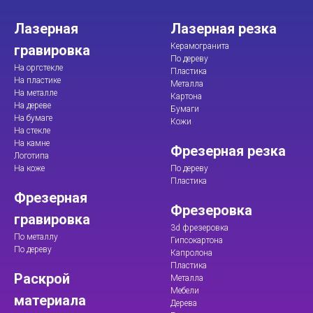
Лазерная
Лазерная резка
Керамогранита
гравировка
По дереву
На оргстекле
Пластика
На пластике
Металла
На металле
Картона
На дереве
Бумаги
На бумаге
Кожи
На стекле
На камне
Фрезерная резка
Логотипа
На коже
По дереву
Пластика
Фрезерная
Фрезеровка
гравировка
3d фрезеровка
По металлу
Гипсокартона
По дереву
Капролона
Пластика
Раскрой
Металла
Мебели
материала
Дерева