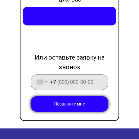
месседжер
Написать в Max
LET'S GO!
Или оставьте заявку на
звонок
+7
Позвоните мне