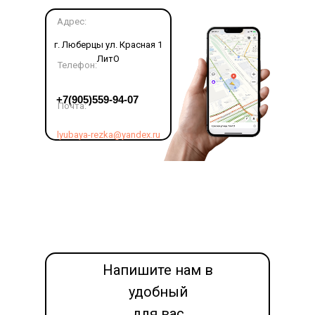
Адрес:
г. Люберцы ул. Красная 1
ЛитО
Телефон:
LET'S GO!
+7(905)559-94-07
Почта:
lyubaya-rezka@yandex.ru
Напишите нам в
удобный
для вас