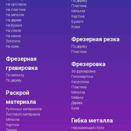
По дереву
На оргстекле
Пластика
На пластике
Металла
На металле
Картона
На дереве
Бумаги
На бумаге
Кожи
На стекле
На камне
Фрезерная резка
Логотипа
На коже
По дереву
Пластика
Фрезерная
Фрезеровка
гравировка
3d фрезеровка
По металлу
Гипсокартона
По дереву
Капролона
Пластика
Раскрой
Металла
Мебели
материала
Дерева
Букв
Рулонных материалов
Листового материала
Гибка металла
Металла
Картона
Нержавеющей стали
Дерева