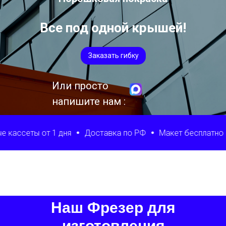
Все под одной крышей!
Заказать гибку
Или просто
напишите нам :
т 1 дня
Доставка по РФ
Макет бесплатно
Начинаем
Наш Фрезер для
изготовления