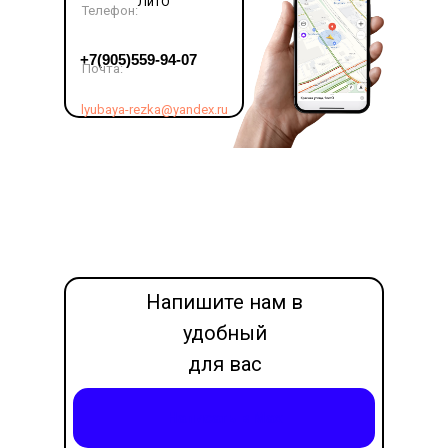
ЛитО
Телефон:
LET'S GO!
+7(905)559-94-07
Почта:
lyubaya-rezka@yandex.ru
Напишите нам в
удобный
для вас
месседжер
Написать в Max