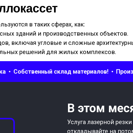
ллокассет
ьзуются в таких сферах, как:
сных зданий и производственных объектов.
ов, включая угловые и сложные архитектурн
ельных решений для жилых комплексов.
Собственный склад материалов!
Производ
В этом мес
Услуга лазерной резки
откладывайте на пото