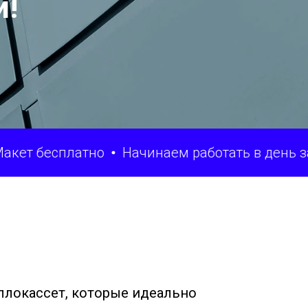
й!
сплатно
Начинаем работать в день заказа
локассет, которые идеально