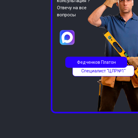
консультация ?
Отвечу на все
вопросы
Федченков Платон
Специалист "ЦЛР№1"