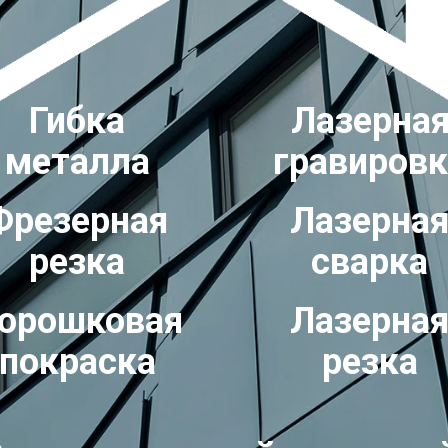
Гибка
Лазерна
металла
гравировк
Фрезерная
Лазерна
резка
сварка
орошковая
Лазерна
покраска
резка