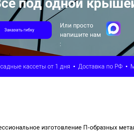
се под одной крыше
Или просто
Заказать гибку
напишите нам
:
кассеты от 1 дня
Доставка по РФ
Макет бе
ссиональное изготовление П-образных метал