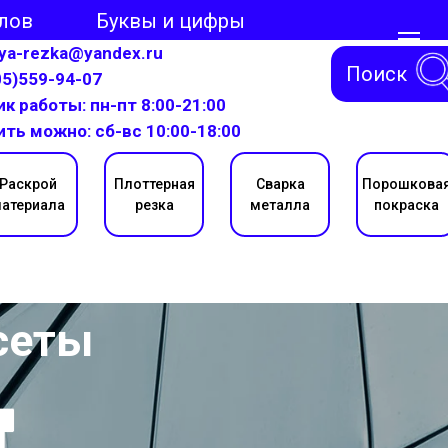
лов
Буквы и цифры
aya-rezka@yandex.ru
Поиск
05)559-94-07
к работы: пн-пт 8:00-21:00
ить можно: сб-вс 10:00-18:00
Раскрой
Плоттерная
Сварка
Порошкова
атериала
резка
металла
покраска
сеты