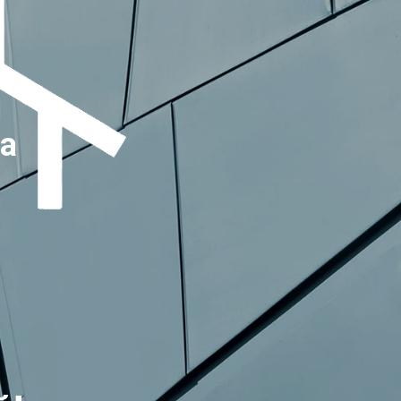
я
а
я
я