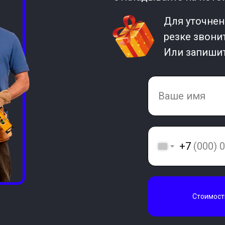
Для уточнен
резке звонит
Или запишит
+7
Стоимост