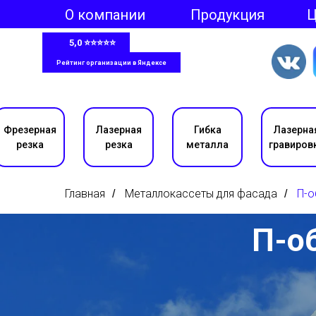
О компании
Продукция
5,0 ⭐⭐⭐⭐⭐
Рейтинг организации в Яндексе
Фрезерная
Лазерная
Гибка
Лазерна
резка
резка
металла
гравиров
Главная
Металлокассеты для фасада
П-о
/
/
П-о