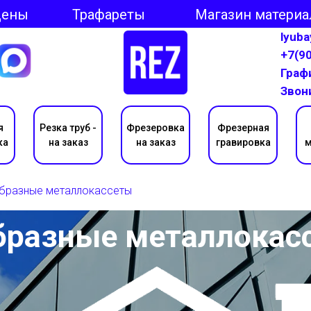
Цены
Трафареты
Магазин материа
lyub
+7(9
Графи
Звон
я
Резка труб -
Фрезеровка
Фрезерная
ка
на заказ
на заказ
гравировка
м
бразные металлокассеты
бразные металлокас