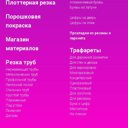
Плоттерная резка
Алюминиевые буквы
Буквы из латуни
Порошковая
Цифры на дверь
Цифры на этаж
покраска
Прокладки из резины и
Магазин
паронита
материалов
Трафареты
Для дорожной разметки
Резка труб
Для стен и декора
Для маркировки
Нержавеющей трубы
Многоразовый
Металлических труб
Кондитерский
Профильной трубы
Одноразовый
Ленточной пилой
Пластиковый
Стальных труб
Для логотипа
Круглой трубы
Для рекламы
Плазменная
Букв и цифр
Под углом
Магнитные
Лазерная
Из пленки
Диском