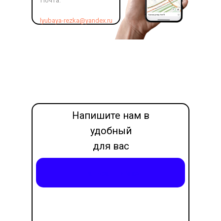
Почта:
lyubaya-rezka@yandex.ru
Напишите нам в
удобный
для вас
месседжер
Написать в Max