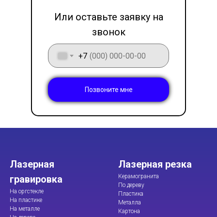
LET'S GO!
Или оставьте заявку на
звонок
+7
Позвоните мне
Лазерная
Лазерная резка
Керамогранита
гравировка
По дереву
На оргстекле
Пластика
На пластике
Металла
На металле
Картона