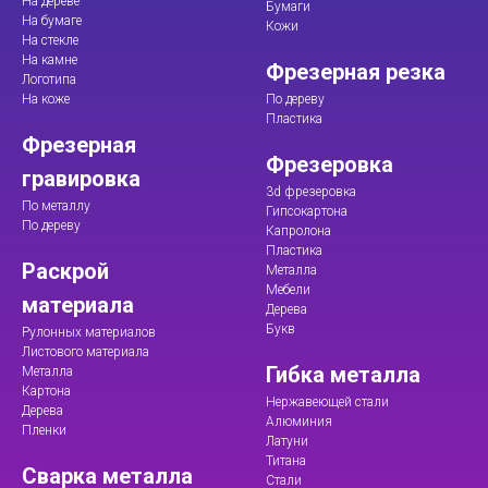
На дереве
Бумаги
На бумаге
Кожи
На стекле
На камне
Фрезерная резка
Логотипа
На коже
По дереву
Пластика
Фрезерная
Фрезеровка
гравировка
3d фрезеровка
По металлу
Гипсокартона
По дереву
Капролона
Пластика
Раскрой
Металла
Мебели
материала
Дерева
Букв
Рулонных материалов
Листового материала
Гибка металла
Металла
Картона
Нержавеющей стали
Дерева
Алюминия
Пленки
Латуни
Титана
Сварка металла
Стали