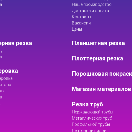
а
Наше производство
а
Доставка и оплата
Контакты
Вакансии
Цены
рная резка
Планшетная резка
ву
а
Плоттерная резка
еровка
Порошковая покрас
еровка
ртона
Магазин материалов
она
а
а
Резка труб
Нержавеющей трубы
Металлических труб
Профильной трубы
Ленточной пилой