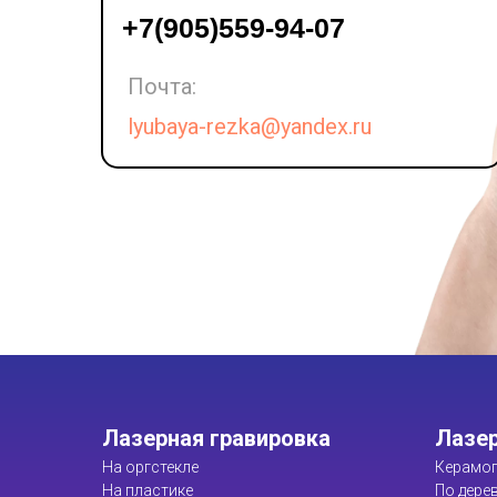
LET'S GO!
+7(905)559-94-07
Почта:
lyubaya-rezka@yandex.ru
Лазерная гравировка
Лазер
На оргстекле
Керамог
На пластике
По дере