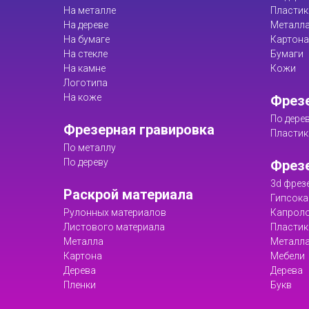
На металле
Пластик
На дереве
Металл
На бумаге
Картона
На стекле
Бумаги
На камне
Кожи
Логотипа
На коже
Фрезе
По дере
Фрезерная гравировка
Пластик
По металлу
По дереву
Фрез
3d фрез
Раскрой материала
Гипсока
Рулонных материалов
Капрол
Листового материала
Пластик
Металла
Металл
Картона
Мебели
Дерева
Дерева
Пленки
Букв