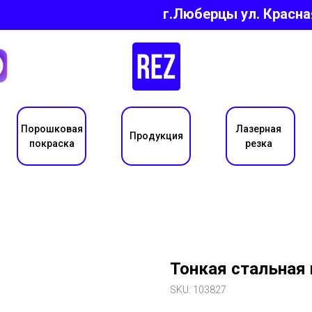
г.Люберцы ул.
Красна
Порошковая
Лазерная
Продукция
покраска
резка
Тонкая стальная 
SKU:
103827