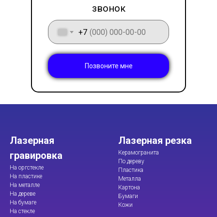
звонок
+7
Позвоните мне
Лазерная
Лазерная резка
Керамогранита
гравировка
По дереву
На оргстекле
Пластика
На пластике
Металла
На металле
Картона
На дереве
Бумаги
На бумаге
Кожи
На стекле