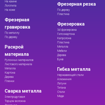
На камне
Фрезерная резка
Логотипа
На коже
По дереву
Пластика
Фрезерная
Фрезеровка
гравировка
3d фрезеровка
По металлу
Гипсокартона
По дереву
Капролона
Пластика
Раскрой
Металла
Мебели
материала
Дерева
Букв
Рулонных материалов
Листового материала
Гибка металла
Металла
Картона
Нержавеющей стали
Дерева
Алюминия
Пленки
Латуни
Титана
Сварка металла
Стали
Меди
Электродуговая
Торцом волокна