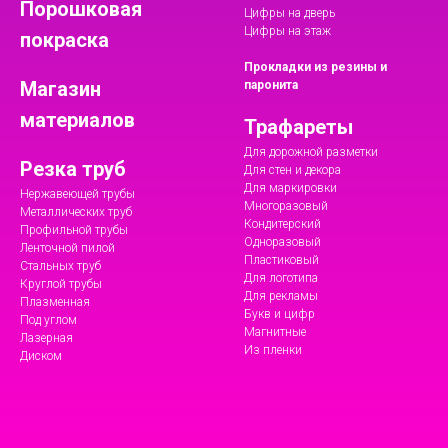
Порошковая
Цифры на дверь
Цифры на этаж
покраска
Прокладки из резины и
Магазин
паронита
материалов
Трафареты
Для дорожной разметки
Резка труб
Для стен и декора
Для маркировки
Нержавеющей трубы
Многоразовый
Металлических труб
Кондитерский
Профильной трубы
Одноразовый
Ленточной пилой
Пластиковый
Стальных труб
Для логотипа
Круглой трубы
Для рекламы
Плазменная
Букв и цифр
Под углом
Магнитные
Лазерная
Из пленки
Диском