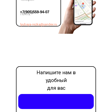
LET'S GO!
+7(905)559-94-07
Почта:
lyubaya-rezka@yandex.ru
Напишите нам в
удобный
для вас
месседжер
Написать в Max