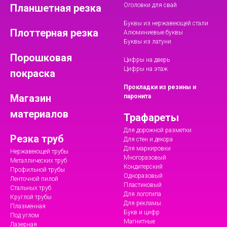
Оголовки для свай
Планшетная резка
Буквы из нержавеющей стали
Плоттерная резка
Алюминиевые буквы
Буквы из латуни
Порошковая
Цифры на дверь
Цифры на этаж
покраска
Прокладки из резины и
Магазин
паронита
материалов
Трафареты
Для дорожной разметки
Резка труб
Для стен и декора
Для маркировки
Нержавеющей трубы
Многоразовый
Металлических труб
Кондитерский
Профильной трубы
Одноразовый
Ленточной пилой
Пластиковый
Стальных труб
Для логотипа
Круглой трубы
Для рекламы
Плазменная
Букв и цифр
Под углом
Магнитные
Лазерная