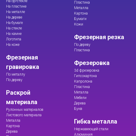
На оргстекле
Пластика
На пластике
Металла
На металле
Картона
На дереве
Бумаги
На бумаге
Кожи
На стекле
На камне
Фрезерная резка
Логотипа
На коже
По дереву
Пластика
Фрезерная
Фрезеровка
гравировка
3d фрезеровка
По металлу
Гипсокартона
По дереву
Капролона
Пластика
Раскрой
Металла
Мебели
материала
Дерева
Букв
Рулонных материалов
Листового материала
Гибка металла
Металла
Картона
Нержавеющей стали
Дерева
Алюминия