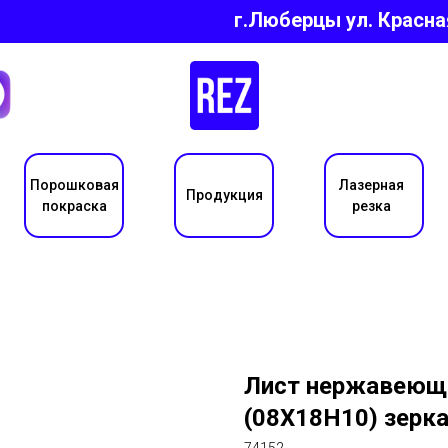
г.Люберцы ул.
Красна
Порошковая
Лазерная
Продукция
покраска
резка
Лист нержавеющий
(08Х18Н10) зерк