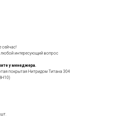
е сейчас!
а любой интересующий вопрос
ите у менеджера.
отая покрытая Нитридом Титана 304
8Н10)
 шт.