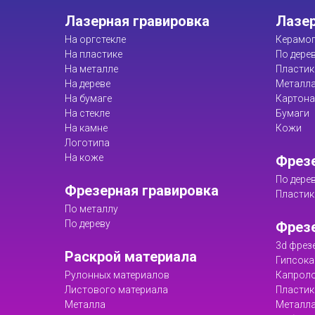
Лазерная гравировка
Лазер
На оргстекле
Керамог
На пластике
По дере
На металле
Пластик
На дереве
Металл
На бумаге
Картона
На стекле
Бумаги
На камне
Кожи
Логотипа
На коже
Фрезе
По дере
Фрезерная гравировка
Пластик
По металлу
По дереву
Фрез
3d фрез
Раскрой материала
Гипсока
Рулонных материалов
Капрол
Листового материала
Пластик
Металла
Металл