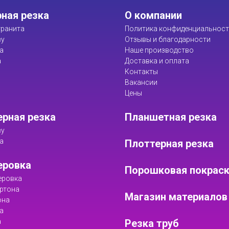
ная резка
О компании
ранита
Политика конфиденциальнос
ву
Отзывы и благодарности
а
Наше производство
а
Доставка и оплата
Контакты
Вакансии
Цены
рная резка
Планшетная резка
ву
а
Плоттерная резка
еровка
Порошковая покрас
еровка
ртона
Магазин материалов
она
а
а
Резка труб