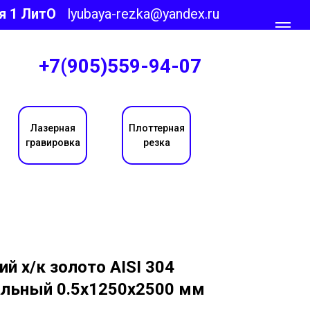
я 1 ЛитО
lyubaya-rezka@yandex.ru
+7(905)559-94-07
Лазерная
Плоттерная
гравировка
резка
 х/к золото AISI 304
альный 0.5х1250х2500 мм