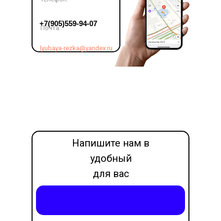
LET'S GO!
+7(905)559-94-07
Почта:
lyubaya-rezka@yandex.ru
Напишите нам в
удобный
для вас
месседжер
Написать в Max