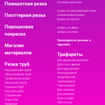
Оголовки для свай
Планшетная резка
Буквы из нержавеющей стали
Плоттерная резка
Алюминиевые буквы
Буквы из латуни
Порошковая
Цифры на дверь
Цифры на этаж
покраска
Прокладки из резины и
Магазин
паронита
материалов
Трафареты
Для дорожной разметки
Резка труб
Для стен и декора
Для маркировки
Нержавеющей трубы
Многоразовый
Металлических труб
Кондитерский
Профильной трубы
Одноразовый
Ленточной пилой
Пластиковый
Стальных труб
Для логотипа
Круглой трубы
Для рекламы
Плазменная
Букв и цифр
Под углом
Магнитные
Лазерная