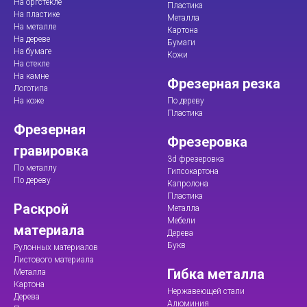
На оргстекле
Пластика
На пластике
Металла
На металле
Картона
На дереве
Бумаги
На бумаге
Кожи
На стекле
На камне
Фрезерная резка
Логотипа
На коже
По дереву
Пластика
Фрезерная
Фрезеровка
гравировка
3d фрезеровка
По металлу
Гипсокартона
По дереву
Капролона
Пластика
Раскрой
Металла
Мебели
материала
Дерева
Букв
Рулонных материалов
Листового материала
Гибка металла
Металла
Картона
Нержавеющей стали
Дерева
Алюминия