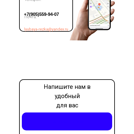
LET'S GO!
+7(905)559-94-07
Почта:
lyubaya-rezka@yandex.ru
Напишите нам в
удобный
для вас
месседжер
Написать в Max