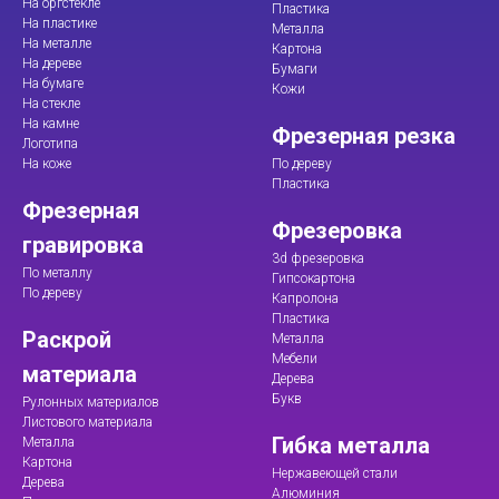
На оргстекле
Пластика
На пластике
Металла
На металле
Картона
На дереве
Бумаги
На бумаге
Кожи
На стекле
На камне
Фрезерная резка
Логотипа
На коже
По дереву
Пластика
Фрезерная
Фрезеровка
гравировка
3d фрезеровка
По металлу
Гипсокартона
По дереву
Капролона
Пластика
Раскрой
Металла
Мебели
материала
Дерева
Букв
Рулонных материалов
Листового материала
Гибка металла
Металла
Картона
Нержавеющей стали
Дерева
Алюминия