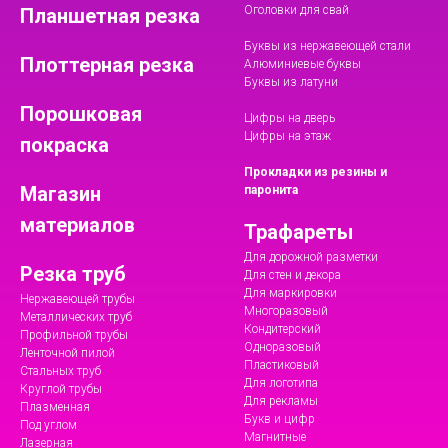
Оголовки для свай
Планшетная резка
Буквы из нержавеющей стали
Плоттерная резка
Алюминиевые буквы
Буквы из латуни
Порошковая
Цифры на дверь
Цифры на этаж
покраска
Прокладки из резины и
Магазин
паронита
материалов
Трафареты
Для дорожной разметки
Резка труб
Для стен и декора
Для маркировки
Нержавеющей трубы
Многоразовый
Металлических труб
Кондитерский
Профильной трубы
Одноразовый
Ленточной пилой
Пластиковый
Стальных труб
Для логотипа
Круглой трубы
Для рекламы
Плазменная
Букв и цифр
Под углом
Магнитные
Лазерная