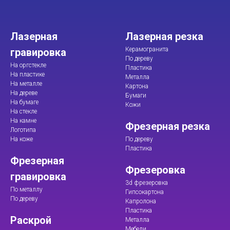
Лазерная
Лазерная резка
Керамогранита
гравировка
По дереву
На оргстекле
Пластика
На пластике
Металла
На металле
Картона
На дереве
Бумаги
На бумаге
Кожи
На стекле
На камне
Фрезерная резка
Логотипа
На коже
По дереву
Пластика
Фрезерная
Фрезеровка
гравировка
3d фрезеровка
По металлу
Гипсокартона
По дереву
Капролона
Пластика
Раскрой
Металла
Мебели