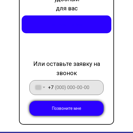
для вас
месседжер
Написать в Max
LET'S GO!
Или оставьте заявку на
звонок
+7
Позвоните мне