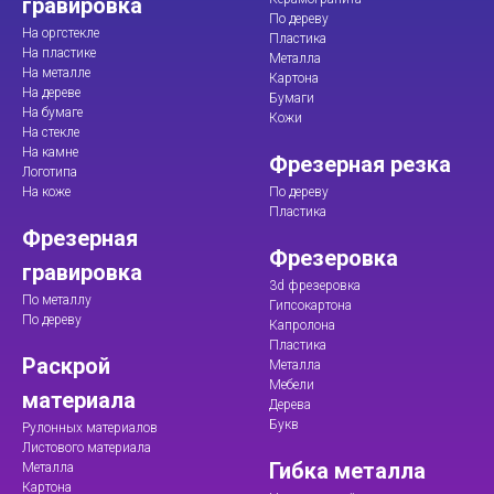
гравировка
По дереву
На оргстекле
Пластика
На пластике
Металла
На металле
Картона
На дереве
Бумаги
На бумаге
Кожи
На стекле
На камне
Фрезерная резка
Логотипа
На коже
По дереву
Пластика
Фрезерная
Фрезеровка
гравировка
3d фрезеровка
По металлу
Гипсокартона
По дереву
Капролона
Пластика
Раскрой
Металла
Мебели
материала
Дерева
Букв
Рулонных материалов
Листового материала
Гибка металла
Металла
Картона