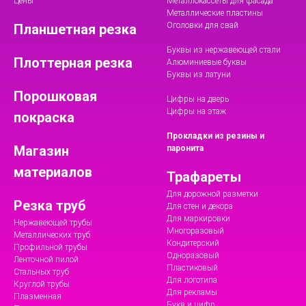
Цены
Металлокассеты для фасада
Металлические пластины
Оголовки для свай
Планшетная резка
Буквы из нержавеющей стали
Плоттерная резка
Алюминиевые буквы
Буквы из латуни
Порошковая
Цифры на дверь
Цифры на этаж
покраска
Прокладки из резины и
Магазин
паронита
материалов
Трафареты
Для дорожной разметки
Резка труб
Для стен и декора
Для маркировки
Нержавеющей трубы
Многоразовый
Металлических труб
Кондитерский
Профильной трубы
Одноразовый
Ленточной пилой
Пластиковый
Стальных труб
Для логотипа
Круглой трубы
Для рекламы
Плазменная
Букв и цифр