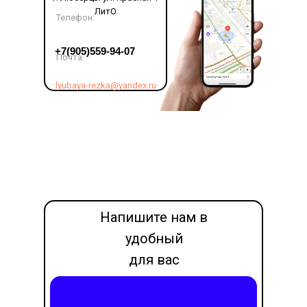
ЛитО
Телефон:
LET'S GO!
+7(905)559-94-07
Почта:
lyubaya-rezka@yandex.ru
Напишите нам в
удобный
для вас
месседжер
Написать в Max