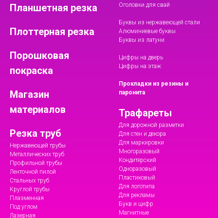
Оголовки для свай
Планшетная резка
Буквы из нержавеющей стали
Плоттерная резка
Алюминиевые буквы
Буквы из латуни
Порошковая
Цифры на дверь
Цифры на этаж
покраска
Прокладки из резины и
Магазин
паронита
материалов
Трафареты
Для дорожной разметки
Резка труб
Для стен и декора
Для маркировки
Нержавеющей трубы
Многоразовый
Металлических труб
Кондитерский
Профильной трубы
Одноразовый
Ленточной пилой
Пластиковый
Стальных труб
Для логотипа
Круглой трубы
Для рекламы
Плазменная
Букв и цифр
Под углом
Магнитные
Лазерная