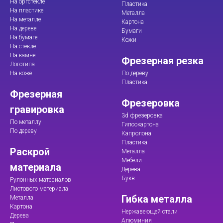
На оргстекле
Пластика
На пластике
Металла
На металле
Картона
На дереве
Бумаги
На бумаге
Кожи
На стекле
На камне
Фрезерная резка
Логотипа
На коже
По дереву
Пластика
Фрезерная
Фрезеровка
гравировка
3d фрезеровка
По металлу
Гипсокартона
По дереву
Капролона
Пластика
Раскрой
Металла
Мебели
материала
Дерева
Букв
Рулонных материалов
Листового материала
Гибка металла
Металла
Картона
Нержавеющей стали
Дерева
Алюминия