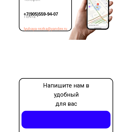
LET'S GO!
+7(905)559-94-07
Почта:
lyubaya-rezka@yandex.ru
Напишите нам в
удобный
для вас
месседжер
Написать в Max