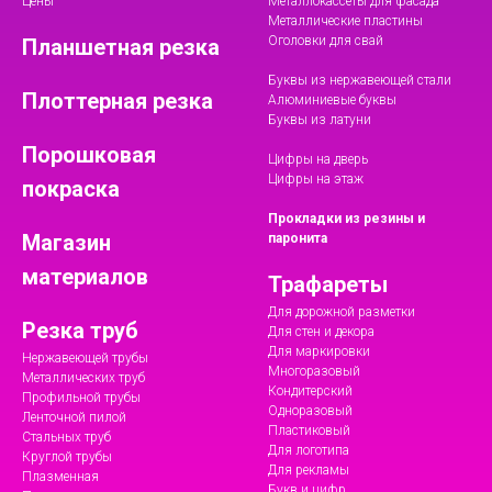
Цены
Металлокассеты для фасада
Металлические пластины
Оголовки для свай
Планшетная резка
Буквы из нержавеющей стали
Плоттерная резка
Алюминиевые буквы
Буквы из латуни
Порошковая
Цифры на дверь
Цифры на этаж
покраска
Прокладки из резины и
Магазин
паронита
материалов
Трафареты
Для дорожной разметки
Резка труб
Для стен и декора
Для маркировки
Нержавеющей трубы
Многоразовый
Металлических труб
Кондитерский
Профильной трубы
Одноразовый
Ленточной пилой
Пластиковый
Стальных труб
Для логотипа
Круглой трубы
Для рекламы
Плазменная
Букв и цифр