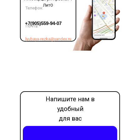
ЛитО
Телефон:
LET'S GO!
+7(905)559-94-07
Почта:
lyubaya-rezka@yandex.ru
Напишите нам в
удобный
для вас
месседжер
Написать в Max