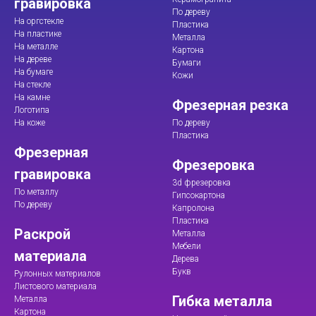
гравировка
По дереву
На оргстекле
Пластика
На пластике
Металла
На металле
Картона
На дереве
Бумаги
На бумаге
Кожи
На стекле
На камне
Фрезерная резка
Логотипа
На коже
По дереву
Пластика
Фрезерная
Фрезеровка
гравировка
3d фрезеровка
По металлу
Гипсокартона
По дереву
Капролона
Пластика
Раскрой
Металла
Мебели
материала
Дерева
Букв
Рулонных материалов
Листового материала
Гибка металла
Металла
Картона