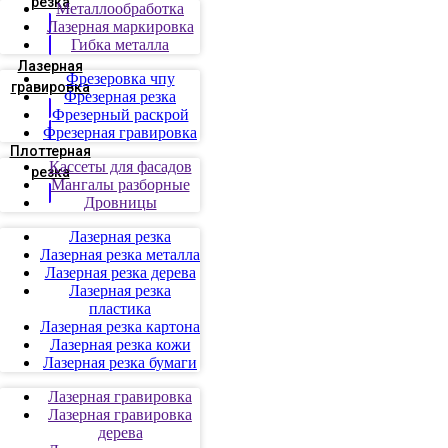
резка
Металлообработка
Лазерная маркировка
Гибка металла
Лазерная
Фрезеровка чпу
гравировка
Фрезерная резка
Фрезерный раскрой
Фрезерная гравировка
Плоттерная
Кассеты для фасадов
резка
Мангалы разборные
Дровницы
Лазерная резка
Лазерная резка металла
Лазерная резка дерева
Лазерная резка
пластика
Лазерная резка картона
Лазерная резка кожи
Лазерная резка бумаги
Лазерная гравировка
Лазерная гравировка
дерева