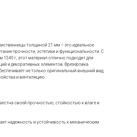
иственницы толщиной 21 мм – это идеальное
четание прочности, эстетики и функциональности. С
м 1540 г, этот материал отлично подходит для
ций и декоративных элементов. Фрезеровка
беспечивает не только оригинальный внешний вид,
войства и вентиляцию.
вестна своей прочностью, стойкостью к влаге и
ает надежность и устойчивость к механическим