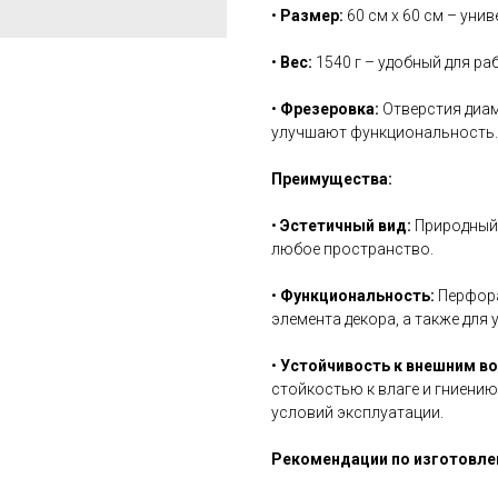
•
Размер:
60 см х 60 см – уни
•
Вес:
1540 г – удобный для ра
•
Фрезеровка:
Отверстия диам
улучшают функциональность.
Преимущества:
•
Эстетичный вид:
Природный 
любое пространство.
•
Функциональность:
Перфора
элемента декора, а также для 
•
Устойчивость к внешним в
стойкостью к влаге и гниению
условий эксплуатации.
Рекомендации по изготовле