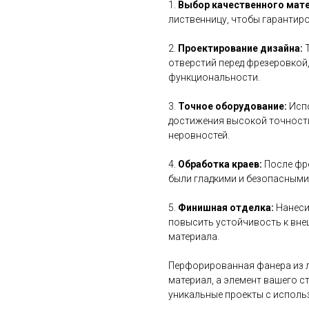
1.
Выбор качественного мате
лиственницу, чтобы гарантиро
2.
Проектирование дизайна:
Т
отверстий перед фрезеровкой
функциональности.
3.
Точное оборудование:
Испо
достижения высокой точности
неровностей.
4.
Обработка краев:
После фре
были гладкими и безопасными
5.
Финишная отделка:
Нанесит
повысить устойчивость к вне
материала.
Перфорированная фанера из л
материал, а элемент вашего с
уникальные проекты с исполь