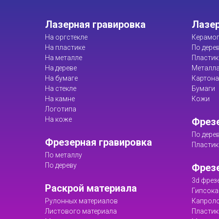
Лазерная гравировка
Лазер
На оргстекле
Керамог
На пластике
По дере
На металле
Пластик
На дереве
Металл
На бумаге
Картона
На стекле
Бумаги
На камне
Кожи
Логотипа
На коже
Фрезе
По дере
Фрезерная гравировка
Пластик
По металлу
По дереву
Фрез
3d фрез
Раскрой материала
Гипсока
Рулонных материалов
Капрол
Листового материала
Пластик