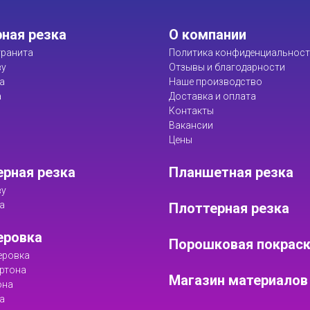
ная резка
О компании
ранита
Политика конфиденциальнос
ву
Отзывы и благодарности
а
Наше производство
а
Доставка и оплата
Контакты
Вакансии
Цены
рная резка
Планшетная резка
ву
а
Плоттерная резка
еровка
Порошковая покрас
еровка
ртона
Магазин материалов
она
а