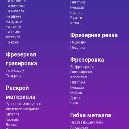
На оргстекле
Пластика
На пластике
Металла
На металле
Картона
На дереве
Бумаги
На бумаге
Кожи
На стекле
На камне
Фрезерная резка
Логотипа
На коже
По дереву
Пластика
Фрезерная
Фрезеровка
гравировка
3d фрезеровка
По металлу
Гипсокартона
По дереву
Капролона
Пластика
Раскрой
Металла
Мебели
материала
Дерева
Букв
Рулонных материалов
Листового материала
Гибка металла
Металла
Картона
Нержавеющей стали
Дерева
Алюминия