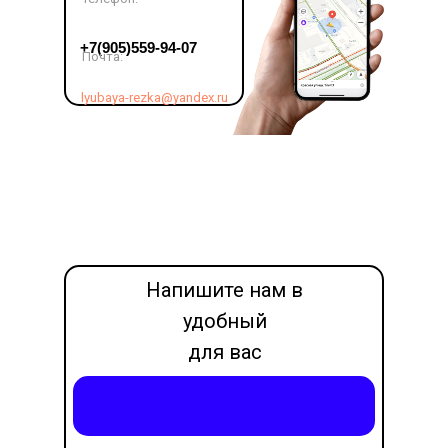
LET'S GO!
+7(905)559-94-07
Почта:
lyubaya-rezka@yandex.ru
Напишите нам в
удобный
для вас
месседжер
Написать в Max