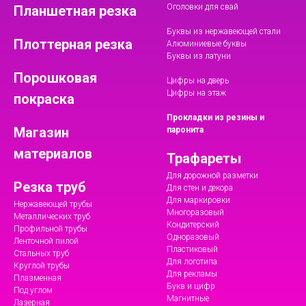
Оголовки для свай
Планшетная резка
Буквы из нержавеющей стали
Плоттерная резка
Алюминиевые буквы
Буквы из латуни
Порошковая
Цифры на дверь
Цифры на этаж
покраска
Прокладки из резины и
Магазин
паронита
материалов
Трафареты
Для дорожной разметки
Резка труб
Для стен и декора
Для маркировки
Нержавеющей трубы
Многоразовый
Металлических труб
Кондитерский
Профильной трубы
Одноразовый
Ленточной пилой
Пластиковый
Стальных труб
Для логотипа
Круглой трубы
Для рекламы
Плазменная
Букв и цифр
Под углом
Магнитные
Лазерная