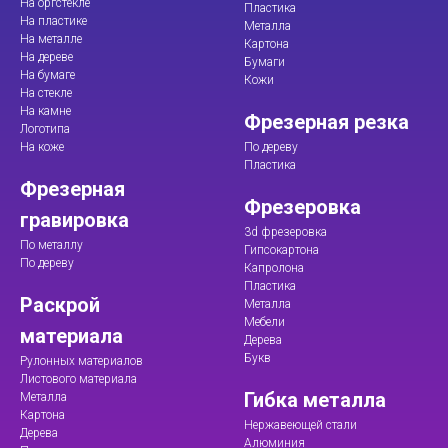
На оргстекле
Пластика
На пластике
Металла
На металле
Картона
На дереве
Бумаги
На бумаге
Кожи
На стекле
На камне
Фрезерная резка
Логотипа
На коже
По дереву
Пластика
Фрезерная
Фрезеровка
гравировка
3d фрезеровка
По металлу
Гипсокартона
По дереву
Капролона
Пластика
Раскрой
Металла
Мебели
материала
Дерева
Букв
Рулонных материалов
Листового материала
Гибка металла
Металла
Картона
Нержавеющей стали
Дерева
Алюминия