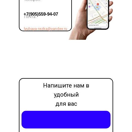
LET'S GO!
+7(905)559-94-07
Почта:
lyubaya-rezka@yandex.ru
Напишите нам в
удобный
для вас
месседжер
Написать в Max