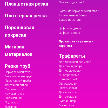
Оголовки для свай
Планшетная резка
Буквы из нержавеющей стали
Плоттерная резка
Алюминиевые буквы
Буквы из латуни
Порошковая
Цифры на дверь
Цифры на этаж
покраска
Прокладки из резины и
Магазин
паронита
материалов
Трафареты
Для дорожной разметки
Резка труб
Для стен и декора
Для маркировки
Нержавеющей трубы
Многоразовый
Металлических труб
Кондитерский
Профильной трубы
Одноразовый
Ленточной пилой
Пластиковый
Стальных труб
Для логотипа
Круглой трубы
Для рекламы
Плазменная
Букв и цифр
Под углом
Магнитные
Лазерная