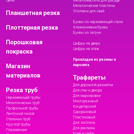
Цены
Металлокассеты для фасада
Металлические пластины
Оголовки для свай
Планшетная резка
Буквы из нержавеющей стали
Плоттерная резка
Алюминиевые буквы
Буквы из латуни
Порошковая
Цифры на дверь
Цифры на этаж
покраска
Прокладки из резины и
Магазин
паронита
материалов
Трафареты
Для дорожной разметки
Резка труб
Для стен и декора
Для маркировки
Нержавеющей трубы
Многоразовый
Металлических труб
Кондитерский
Профильной трубы
Одноразовый
Ленточной пилой
Пластиковый
Стальных труб
Для логотипа
Круглой трубы
Для рекламы
Плазменная
Букв и цифр