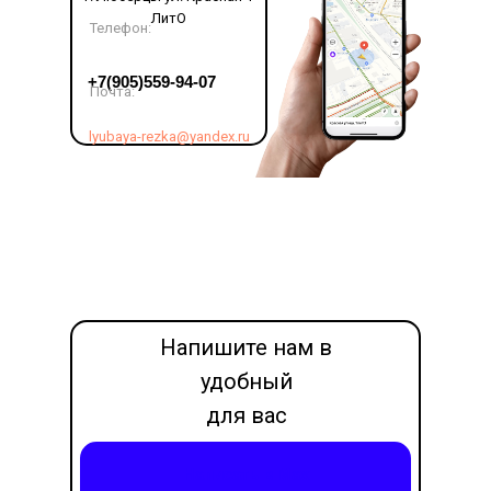
ЛитО
Телефон:
LET'S GO!
+7(905)559-94-07
Почта:
lyubaya-rezka@yandex.ru
Напишите нам в
удобный
для вас
месседжер
Написать в Max