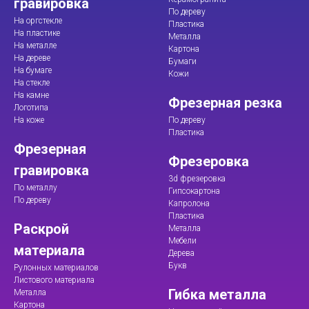
гравировка
По дереву
На оргстекле
Пластика
На пластике
Металла
На металле
Картона
На дереве
Бумаги
На бумаге
Кожи
На стекле
На камне
Фрезерная резка
Логотипа
На коже
По дереву
Пластика
Фрезерная
Фрезеровка
гравировка
3d фрезеровка
По металлу
Гипсокартона
По дереву
Капролона
Пластика
Раскрой
Металла
Мебели
материала
Дерева
Букв
Рулонных материалов
Листового материала
Гибка металла
Металла
Картона