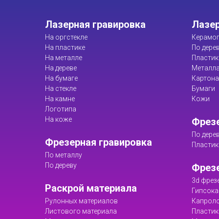
Лазерная гравировка
Лазер
На оргстекле
Керамог
На пластике
По дере
На металле
Пластик
На дереве
Металл
На бумаге
Картона
На стекле
Бумаги
На камне
Кожи
Логотипа
На коже
Фрезе
По дере
Фрезерная гравировка
Пластик
По металлу
По дереву
Фрез
3d фрез
Раскрой материала
Гипсока
Рулонных материалов
Капрол
Листового материала
Пластик