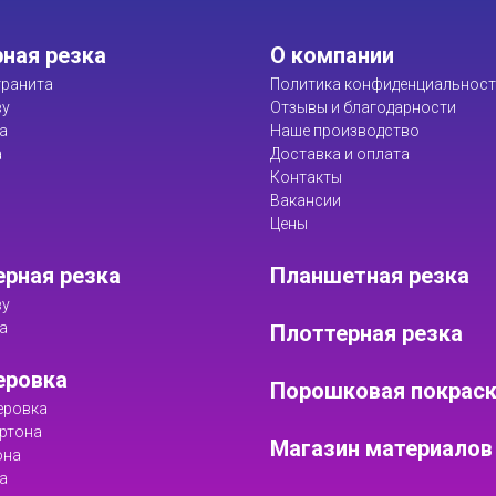
ная резка
О компании
ранита
Политика конфиденциальнос
ву
Отзывы и благодарности
а
Наше производство
а
Доставка и оплата
Контакты
Вакансии
Цены
рная резка
Планшетная резка
ву
а
Плоттерная резка
еровка
Порошковая покрас
еровка
ртона
Магазин материалов
она
а