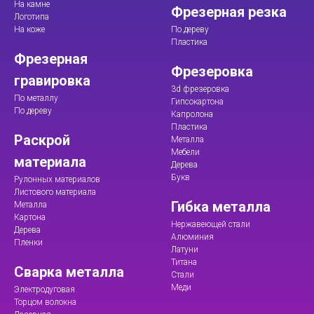
На камне
Фрезерная резка
Логотипа
На коже
По дереву
Пластика
Фрезерная
Фрезеровка
гравировка
3d фрезеровка
По металлу
Гипсокартона
По дереву
Капролона
Пластика
Раскрой
Металла
Мебели
материала
Дерева
Букв
Рулонных материалов
Листового материала
Гибка металла
Металла
Картона
Нержавеющей стали
Дерева
Алюминия
Пленки
Латуни
Титана
Сварка металла
Стали
Меди
Электродуговая
Торцом волокна