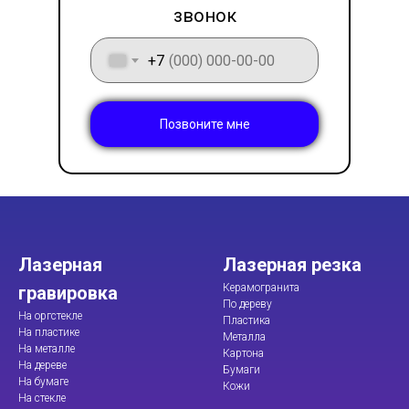
звонок
+7
Позвоните мне
Лазерная
Лазерная резка
Керамогранита
гравировка
По дереву
На оргстекле
Пластика
На пластике
Металла
На металле
Картона
На дереве
Бумаги
На бумаге
Кожи
На стекле