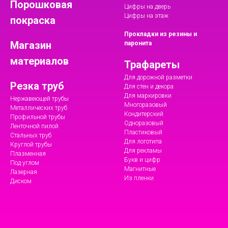
Порошковая
Цифры на дверь
Цифры на этаж
покраска
Прокладки из резины и
Магазин
паронита
материалов
Трафареты
Для дорожной разметки
Резка труб
Для стен и декора
Для маркировки
Нержавеющей трубы
Многоразовый
Металлических труб
Кондитерский
Профильной трубы
Одноразовый
Ленточной пилой
Пластиковый
Стальных труб
Для логотипа
Круглой трубы
Для рекламы
Плазменная
Букв и цифр
Под углом
Магнитные
Лазерная
Из пленки
Диском