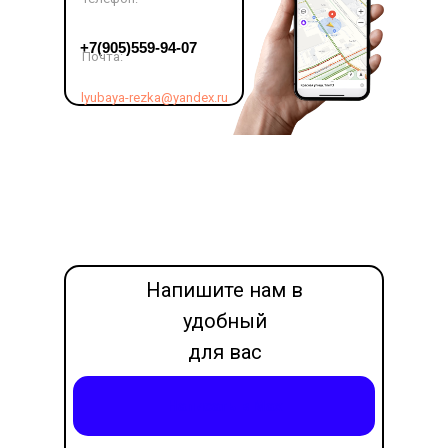
LET'S GO!
+7(905)559-94-07
Почта:
lyubaya-rezka@yandex.ru
Напишите нам в
удобный
для вас
месседжер
Написать в Max