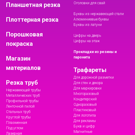
Оголовки для свай
Планшетная резка
Буквы из нержавеющей стали
Плоттерная резка
Алюминиевые буквы
Буквы из латуни
Порошковая
Цифры на дверь
Цифры на этаж
покраска
Прокладки из резины и
Магазин
паронита
материалов
Трафареты
Для дорожной разметки
Резка труб
Для стен и декора
Для маркировки
Нержавеющей трубы
Многоразовый
Металлических труб
Кондитерский
Профильной трубы
Одноразовый
Ленточной пилой
Пластиковый
Стальных труб
Для логотипа
Круглой трубы
Для рекламы
Плазменная
Букв и цифр
Под углом
Магнитные
Лазерная