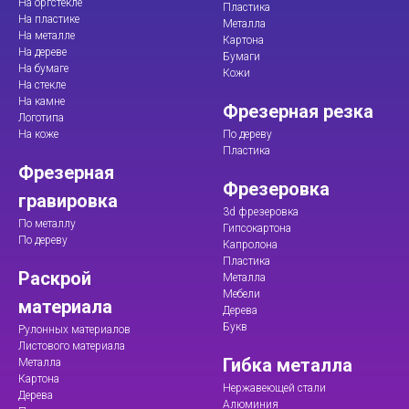
На оргстекле
Пластика
На пластике
Металла
На металле
Картона
На дереве
Бумаги
На бумаге
Кожи
На стекле
На камне
Фрезерная резка
Логотипа
На коже
По дереву
Пластика
Фрезерная
Фрезеровка
гравировка
3d фрезеровка
По металлу
Гипсокартона
По дереву
Капролона
Пластика
Раскрой
Металла
Мебели
материала
Дерева
Букв
Рулонных материалов
Листового материала
Гибка металла
Металла
Картона
Нержавеющей стали
Дерева
Алюминия