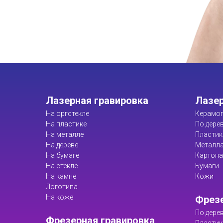
Лазерная гравировка
Лазер
На оргстекле
Керамог
На пластике
По дере
На металле
Пластик
На дереве
Металл
На бумаге
Картона
На стекле
Бумаги
На камне
Кожи
Логотипа
На коже
Фрезе
По дере
Фрезерная гравировка