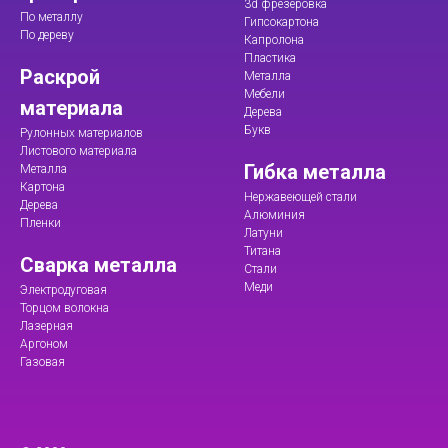
3d фрезеровка
По металлу
Гипсокартона
По дереву
Капролона
Пластика
Раскрой
Металла
Мебели
материала
Дерева
Букв
Рулонных материалов
Листового материала
Гибка металла
Металла
Картона
Нержавеющей стали
Дерева
Алюминия
Пленки
Латуни
Титана
Сварка металла
Стали
Меди
Электродуговая
Торцом волокна
Лазерная
Аргоном
Газовая