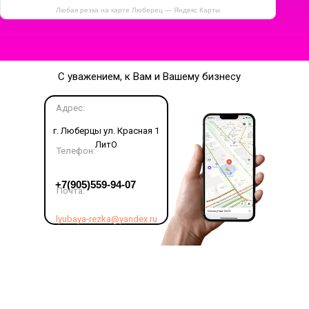
Любая резка на карте Люберец — Яндекс Карты
С уважением, к Вам и Вашему бизнесу
Адрес:
г. Люберцы ул. Красная 1
ЛитО
Телефон:
LET'S GO!
+7(905)559-94-07
Почта:
lyubaya-rezka@yandex.ru