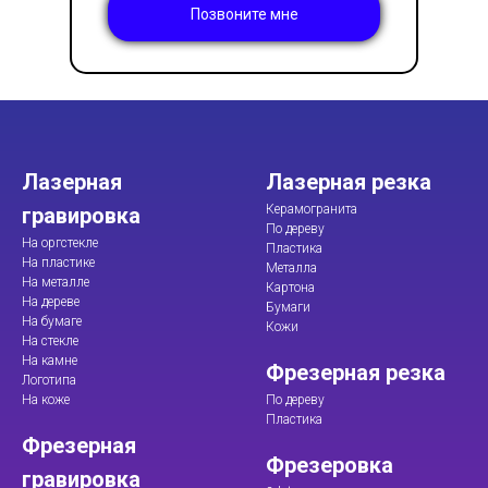
Позвоните мне
Лазерная
Лазерная резка
Керамогранита
гравировка
По дереву
На оргстекле
Пластика
На пластике
Металла
На металле
Картона
На дереве
Бумаги
На бумаге
Кожи
На стекле
На камне
Фрезерная резка
Логотипа
На коже
По дереву
Пластика
Фрезерная
Фрезеровка
гравировка