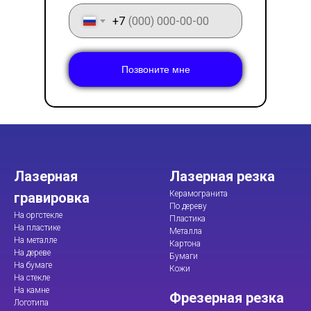
+7
Позвоните мне
Лазерная
Лазерная резка
Керамогранита
гравировка
По дереву
На оргстекле
Пластика
На пластике
Металла
На металле
Картона
На дереве
Бумаги
На бумаге
Кожи
На стекле
На камне
Фрезерная резка
Логотипа