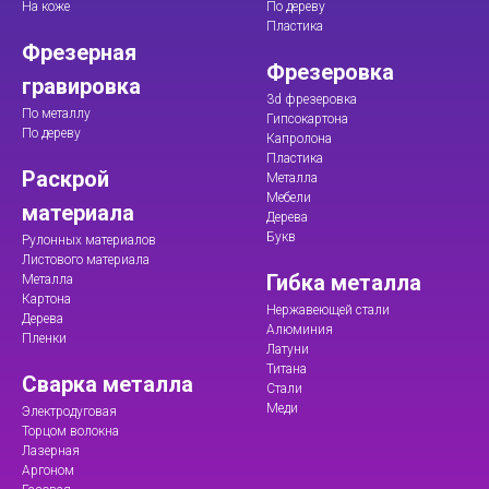
На коже
По дереву
Пластика
Фрезерная
Фрезеровка
гравировка
3d фрезеровка
По металлу
Гипсокартона
По дереву
Капролона
Пластика
Раскрой
Металла
Мебели
материала
Дерева
Букв
Рулонных материалов
Листового материала
Гибка металла
Металла
Картона
Нержавеющей стали
Дерева
Алюминия
Пленки
Латуни
Титана
Сварка металла
Стали
Меди
Электродуговая
Торцом волокна
Лазерная
Аргоном