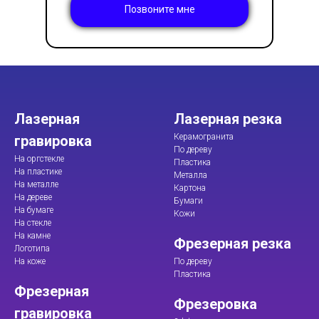
Позвоните мне
Лазерная
Лазерная резка
Керамогранита
гравировка
По дереву
На оргстекле
Пластика
На пластике
Металла
На металле
Картона
На дереве
Бумаги
На бумаге
Кожи
На стекле
На камне
Фрезерная резка
Логотипа
На коже
По дереву
Пластика
Фрезерная
Фрезеровка
гравировка