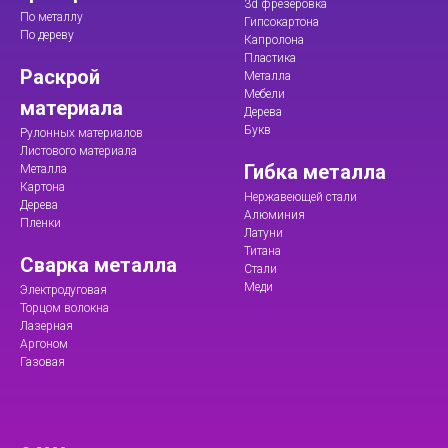
3d фрезеровка
По металлу
Гипсокартона
По дереву
Капролона
Пластика
Раскрой
Металла
Мебели
материала
Дерева
Букв
Рулонных материалов
Листового материала
Гибка металла
Металла
Картона
Нержавеющей стали
Дерева
Алюминия
Пленки
Латуни
Титана
Сварка металла
Стали
Меди
Электродуговая
Торцом волокна
Лазерная
Аргоном
Газовая