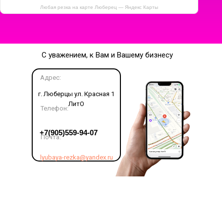
Любая резка на карте Люберец — Яндекс Карты
С уважением, к Вам и Вашему бизнесу
Адрес:
г. Люберцы ул. Красная 1
ЛитО
Телефон:
LET'S GO!
+7(905)559-94-07
Почта:
lyubaya-rezka@yandex.ru