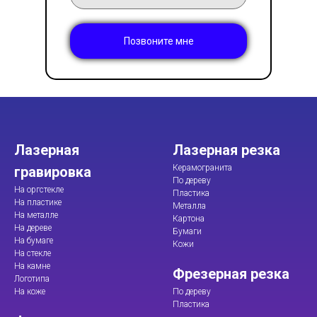
Позвоните мне
Лазерная
Лазерная резка
Керамогранита
гравировка
По дереву
На оргстекле
Пластика
На пластике
Металла
На металле
Картона
На дереве
Бумаги
На бумаге
Кожи
На стекле
На камне
Фрезерная резка
Логотипа
На коже
По дереву
Пластика