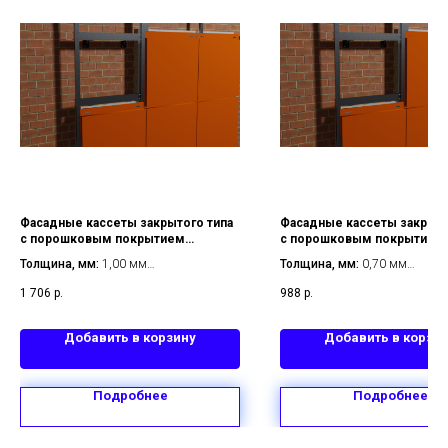
Фасадные кассеты закрытого типа
Фасадные кассеты закрыто
с порошковым покрытием
с порошковым покрытием 
1107х600 мм толщина 1,00 мм
мм толщина 0,70 мм
Толщина, мм:
1,00 мм
Толщина, мм:
0,70 мм
Размер, мм:
1107х600 мм
Размер, мм:
575х575 мм
1 706
р.
988
р.
Металл:
оцинкованная сталь
Металл:
оцинкованная сталь
Тип покрытия:
с порошковым
Тип покрытия:
с порошковым
покрытием
покрытием
Добавить в корзину
Добавить в корзи
Тип крепления:
закрытый
Тип крепления:
закрытый
Подробнее
Подробнее