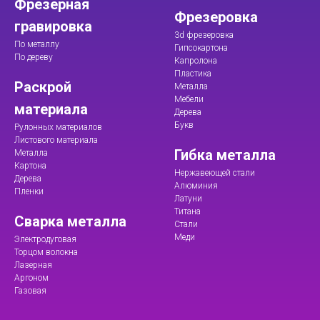
Фрезерная
Фрезеровка
гравировка
3d фрезеровка
По металлу
Гипсокартона
По дереву
Капролона
Пластика
Раскрой
Металла
Мебели
материала
Дерева
Букв
Рулонных материалов
Листового материала
Гибка металла
Металла
Картона
Нержавеющей стали
Дерева
Алюминия
Пленки
Латуни
Титана
Сварка металла
Стали
Меди
Электродуговая
Торцом волокна
Лазерная
Аргоном
Газовая