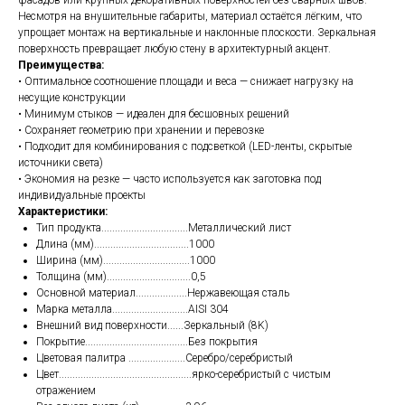
Несмотря на внушительные габариты, материал остаётся лёгким, что
упрощает монтаж на вертикальные и наклонные плоскости. Зеркальная
поверхность превращает любую стену в архитектурный акцент.
Преимущества:
• Оптимальное соотношение площади и веса — снижает нагрузку на
несущие конструкции
• Минимум стыков — идеален для бесшовных решений
• Сохраняет геометрию при хранении и перевозке
• Подходит для комбинирования с подсветкой (LED-ленты, скрытые
источники света)
• Экономия на резке — часто используется как заготовка под
индивидуальные проекты
Характеристики:
Тип продукта................................Металлический лист
Длина (мм)...................................1000
Ширина (мм)................................1000
Толщина (мм)...............................0,5
Основной материал...................Нержавеющая сталь
Марка металла............................AISI 304
Внешний вид поверхности......Зеркальный (8K)
Покрытие......................................Без покрытия
Цветовая палитра .....................Серебро/серебристый
Цвет.................................................ярко-серебристый с чистым
отражением