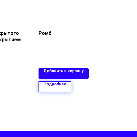
крытого
Ромб
окрытием
а 1,00 мм
ль
ым
Добавить в корзину
Подробнее