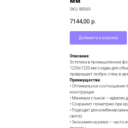
мм
SKU:
89069
7144,00
р.
Добавить в корзину
Описание:
Эстетика в промышленном фо
1220х1220 мм создан для объе
превращает любую стену в арх
Преимущества:
• Оптимальное соотношение п
конструкции
• Минимум стыков — идеален 
• Сохраняет геометрию при хр
• Подходит для комбинировани
света)
• Экономия на резке — часто 
проекты