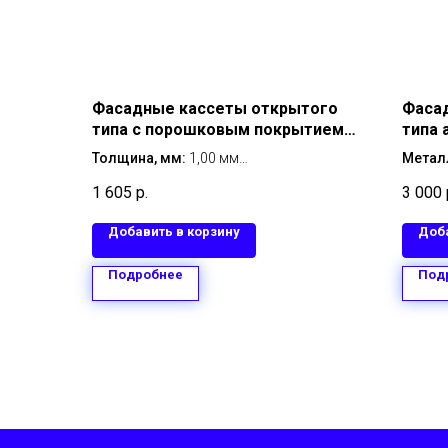
Фасадные кассеты открытого
Фаса
типа с порошковым покрытием
типа
1160х600 мм мм толщина 1,00 мм
Толщина, мм:
1,00 мм
Метал
Размер, мм:
1160х600 мм
Тип кр
1 605
р.
3 000
Металл:
оцинкованная сталь
Тип покрытия:
с порошковым
Добавить в корзину
Доба
покрытием
Тип крепления:
открытый
Подробнее
Под