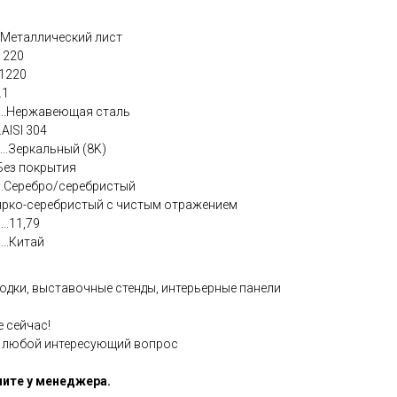
.........Металлический лист
...1220
...1220
..1
.......Нержавеющая сталь
...AISI 304
...Зеркальный (8K)
.......Без покрытия
.......Серебро/серебристый
.................ярко-серебристый с чистым отражением
..
11,79
....Китай
одки, выставочные стенды, интерьерные панели
е сейчас!
а любой интересующий вопрос
ите у менеджера.