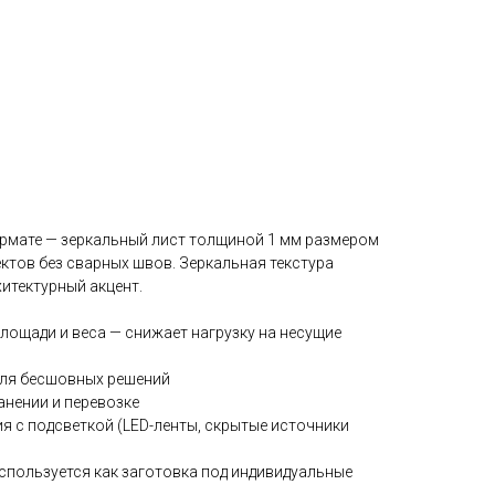
рмате — зеркальный лист толщиной 1 мм размером
ктов без сварных швов. Зеркальная текстура
итектурный акцент.
лощади и веса — снижает нагрузку на несущие
для бесшовных решений
анении и перевозке
я с подсветкой (LED-ленты, скрытые источники
используется как заготовка под индивидуальные