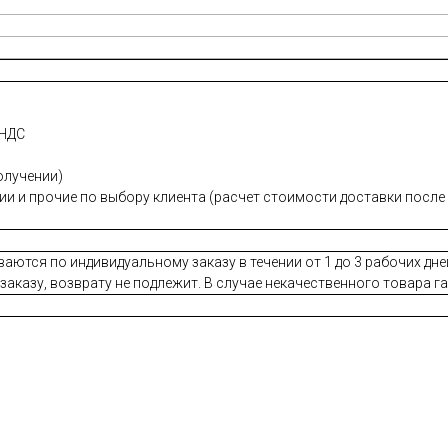
 НДС
олучении)
нии и прочие по выбору клиента (расчет стоимости доставки посл
ваются по индивидуальному заказу в течении от 1 до 3 рабочих дне
аказу, возврату не подлежит. В случае некачественного товара г