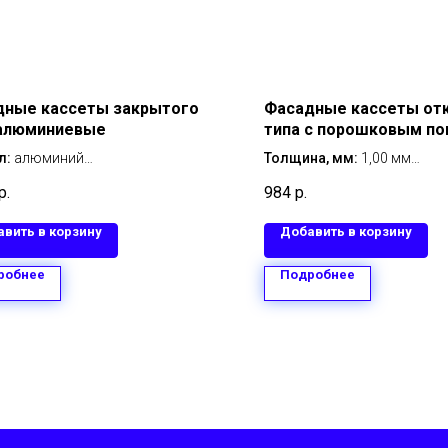
дные кассеты закрытого
Фасадные кассеты от
 алюминиевые
типа с порошковым п
535х535 мм мм толщин
л:
алюминий
Толщина, мм:
1,00 мм
епления:
закрытый
Размер, мм:
535х535 мм
р.
984
р.
Металл:
оцинкованная ста
Тип покрытия:
с порошков
вить в корзину
Добавить в корзину
покрытием
Тип крепления:
открытый
робнее
Подробнее