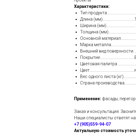
Характеристики:
Тип продукта.......................
Длина (мм)................................
Ширина (мм).............................
Толщина (мм).............................
Основной материал............
Марка металла.........................
Внешний вид поверхности...
Покрытие...............................
Цветовая палитра ..............
Цвет................................
Вес одного листа (кг)...............
Страна производства............
Применение:
фасады, перегор
Заказ и консультация. Звонит
Наши специалисты ответят н
+7 (905)559-94-07
Актуальную стоимость уточн