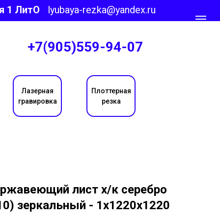
я 1 ЛитО
lyubaya-rezka@yandex.ru
+7(905)559-94-07
Лазерная
Плоттерная
гравировка
резка
ржавеющий лист х/к серебро
10) зеркальный - 1х1220х1220