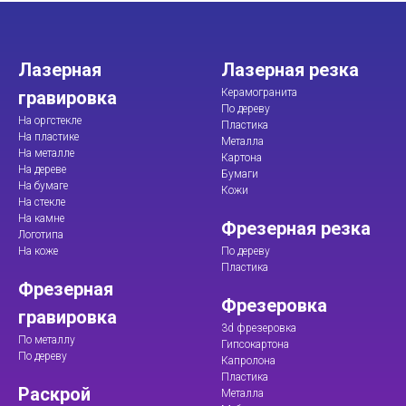
Лазерная
Лазерная резка
Керамогранита
гравировка
По дереву
На оргстекле
Пластика
На пластике
Металла
На металле
Картона
На дереве
Бумаги
На бумаге
Кожи
На стекле
На камне
Фрезерная резка
Логотипа
На коже
По дереву
Пластика
Фрезерная
Фрезеровка
гравировка
3d фрезеровка
По металлу
Гипсокартона
По дереву
Капролона
Пластика
Раскрой
Металла