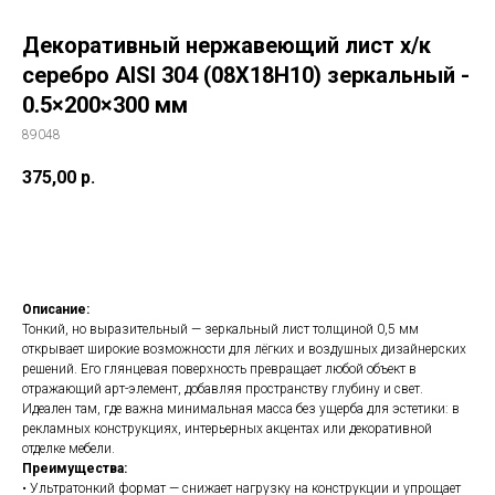
Декоративный нержавеющий лист х/к
серебро AISI 304 (08Х18Н10) зеркальный -
0.5×200×300 мм
89048
375,00
р.
Добавить в корзину
Описание:
Тонкий, но выразительный — зеркальный лист толщиной 0,5 мм
открывает широкие возможности для лёгких и воздушных дизайнерских
решений. Его глянцевая поверхность превращает любой объект в
отражающий арт-элемент, добавляя пространству глубину и свет.
Идеален там, где важна минимальная масса без ущерба для эстетики: в
рекламных конструкциях, интерьерных акцентах или декоративной
отделке мебели.
Преимущества:
• Ультратонкий формат — снижает нагрузку на конструкции и упрощает