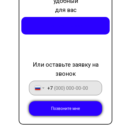
удобный
для вас
месседжер
Написать в Max
LET'S GO!
Или оставьте заявку на
звонок
+7
Позвоните мне