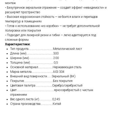
монтаж
• Безупречное зеркальное отражение — создаёт эффект «невидимости» и
расширяет пространство
• Высокая коррозионная стойкость — не боится влаги и перепадов
температур в помещениях
• Готов к использованию «из коробки» — не требует дополнительной
полировки или покрытия
• Подходит для лазерной резки и гибки — легко адаптируется под
сложные формы
Характеристики:
Тип продукта................................Металлический лист
Длина (мм)...................................300
Ширина (мм)................................200
Толщина (мм)...............................0,5
Основной материал...................Нержавеющая сталь
Марка металла............................AISI 304
Внешний вид поверхности......Зеркальный (8K)
Покрытие......................................Без покрытия
Цветовая палитра .....................Серебро/серебристый
Цвет.................................................ярко-серебристый с чистым
отражением
Вес одного листа (кг).................
0,245
Страна производства................Китай