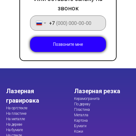
звонок
+7
Позвоните мне
Лазерная
Лазерная резка
Керамогранита
гравировка
По дереву
На оргстекле
Пластика
На пластике
Металла
На металле
Картона
На дереве
Бумаги
На бумаге
Кожи
На стекле