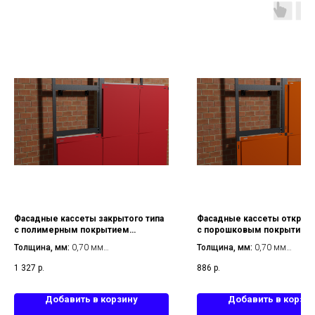
Фасадные кассеты закрытого типа
Фасадные кассеты открыто
с полимерным покрытием
с порошковым покрытием 
1107х600 мм толщина 0,70 мм
мм мм толщина 0,70 мм
Толщина, мм:
0,70 мм
Толщина, мм:
0,70 мм
Размер, мм:
1107х600 мм
Размер, мм:
535х535 мм
1 327
р.
886
р.
Металл:
оцинкованная сталь
Металл:
оцинкованная сталь
Тип покрытия:
с полимерным
Тип покрытия:
с порошковым
покрытием на основе порошковой
покрытием
Добавить в корзину
Добавить в корзи
краски
Тип крепления:
открытый