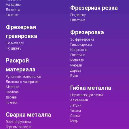
На камне
Фрезерная резка
Логотипа
На коже
По дереву
Пластика
Фрезерная
Фрезеровка
гравировка
3d фрезеровка
По металлу
Гипсокартона
По дереву
Капролона
Пластика
Раскрой
Металла
Мебели
материала
Дерева
Букв
Рулонных материалов
Листового материала
Гибка металла
Металла
Картона
Нержавеющей стали
Дерева
Алюминия
Пленки
Латуни
Титана
Сварка металла
Стали
Меди
Электродуговая
Торцом волокна