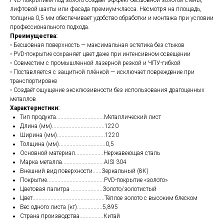
лифтовой шахты или фасада премиум-класса. Несмотря на площадь,
толщина 0,5 мм обеспечивает удобство обработки и монтажа при условии
профессионального подхода.
Преимущества:
• Бесшовная поверхность — максимальная эстетика без стыков
• PVD-покрытие сохраняет цвет даже при интенсивном освещении
• Совместим с промышленной лазерной резкой и ЧПУ-гибкой
• Поставляется с защитной плёнкой — исключает повреждение при
транспортировке
• Создаёт ощущение эксклюзивности без использования драгоценных
металлов
Характеристики:
Тип продукта................................Металлический лист
Длина (мм)...................................1220
Ширина (мм)................................1220
Толщина (мм)...............................0,5
Основной материал...................Нержавеющая сталь
Марка металла............................AISI 304
Внешний вид поверхности......Зеркальный (8K)
Покрытие......................................PVD-покрытие «золото»
Цветовая палитра .....................Золото/золотистый
Цвет................................................Т
ёплое золото с высоким блеском
Вес одного листа (кг).................
5,895
Страна производства................Китай