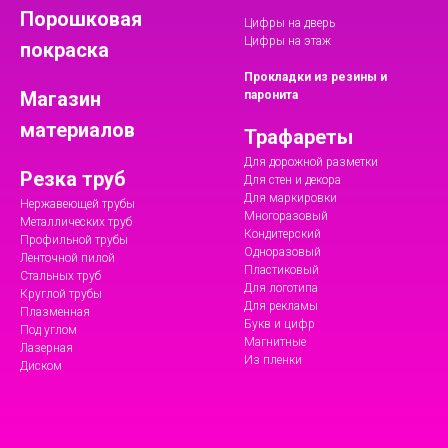
Порошковая
Цифры на дверь
Цифры на этаж
покраска
Прокладки из резины и
Магазин
паронита
материалов
Трафареты
Для дорожной разметки
Резка труб
Для стен и декора
Для маркировки
Нержавеющей трубы
Многоразовый
Металлических труб
Кондитерский
Профильной трубы
Одноразовый
Ленточной пилой
Пластиковый
Стальных труб
Для логотипа
Круглой трубы
Для рекламы
Плазменная
Букв и цифр
Под углом
Магнитные
Лазерная
Из пленки
Диском