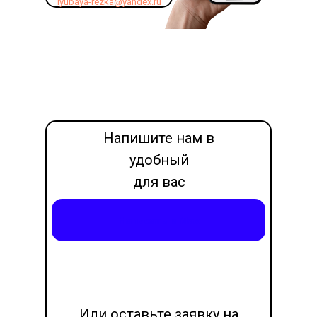
lyubaya-rezka@yandex.ru
Напишите нам в
удобный
для вас
месседжер
Написать в Max
LET'S GO!
Или оставьте заявку на