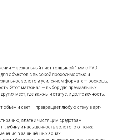
ении — зеркальный лист толщиной 1 мм с PVD-
 для объектов с высокой проходимостью и
еркальное золото в усиленном формате — роскошь,
сть. Этот материал — выбор для премиальных
других мест, где важны и статус, и долговечность.
т объём и свет — превращает любую стену в арт-
стиранию, влаге и чистящим средствам
ет глубину и насыщенность золотого оттенка
именения в защищённых зонах
вности без использования драгоценных металлов