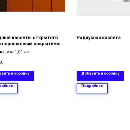
дные кассеты открытого
Радиусная кассета
 с порошковым покрытием
600 мм мм толщина 1,00 мм
на, мм:
1,00 мм
, мм:
1160х600 мм
р.
л:
оцинкованная сталь
крытия:
с порошковым
вить в корзину
Добавить в корзину
тием
епления:
открытый
робнее
Подробнее