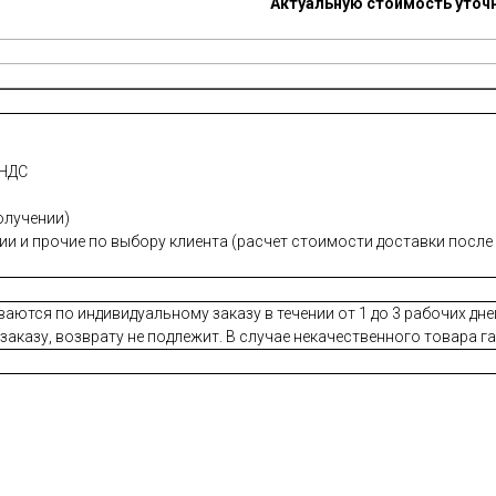
Актуальную стоимость уточн
 НДС
олучении)
нии и прочие по выбору клиента (расчет стоимости доставки посл
ваются по индивидуальному заказу в течении от 1 до 3 рабочих дне
аказу, возврату не подлежит. В случае некачественного товара г