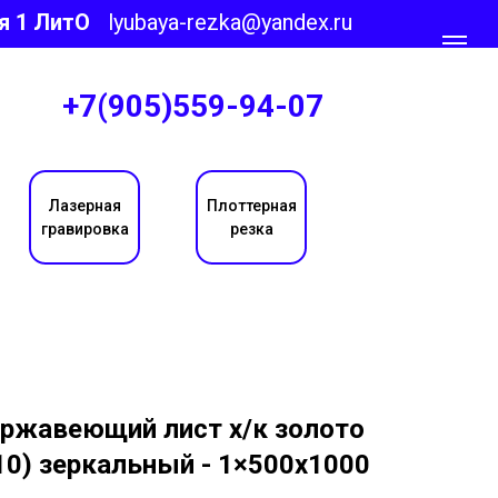
я 1 ЛитО
lyubaya-rezka@yandex.ru
+7(905)559-94-07
Лазерная
Плоттерная
гравировка
резка
ржавеющий лист х/к золото
10) зеркальный - 1×500х1000