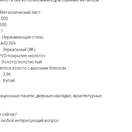
.........Металлический лист
...1000
..500
..1
.......Нержавеющая сталь
...AISI 304
...Зеркальный (8K)
..........PVD-покрытие «золото»
.......Золото/золотистый
ёплое золото с высоким блеском
..
3,96
....Китай
ционные панели, дверные накладки, архитектурные
е сейчас!
а любой интересующий вопрос