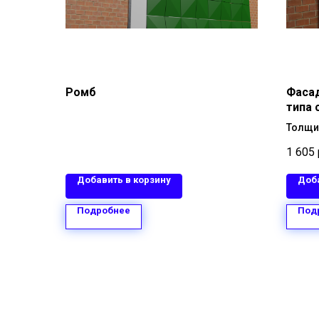
Ромб
Фаса
типа
1160х
Толщи
Размер
1 605
Метал
Тип по
Добавить в корзину
Доба
покры
Тип кр
Подробнее
Под