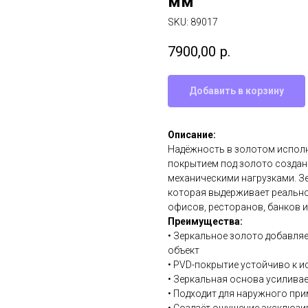
мм
SKU:
89017
7900,00
р.
Добавить в корзину
Описание:
Надёжность в золотом исполн
покрытием под золото создан
механическими нагрузками. З
которая выдерживает реально
офисов, ресторанов, банков и 
Преимущества:
• Зеркальное золото добавляе
объект
• PVD-покрытие устойчиво к и
• Зеркальная основа усилива
• Подходит для наружного пр
• Создаёт ощущение эксклюзи