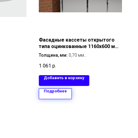
Фасадные кассеты открытого
типа оцинкованные 1160х600 мм
толщина 0,70 мм
Толщина, мм:
0,70 мм
Размер, мм:
1160х600 мм
1 061
р.
Металл:
оцинкованная сталь
Тип покрытия:
оцинкованный
Добавить в корзину
Тип крепления:
открытый
Подробнее