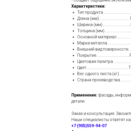
Характеристики:
Тип продукта.......................
Длина (мм)................................
Ширина (мм)..............................
Толщина (мм).............................
Основной материал............
Марка металла.........................
Внешний вид поверхности...
Покрытие............................
Цветовая палитра ..............
Цвет................................................Т
Вес одного листа (кг)...............
Страна производства............
Применение:
фасады, информа
детали
Заказ и консультация. Звонит
Наши специалисты ответят н
+7 (905)559-94-07