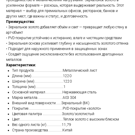
усиленном формате — роскошь, которая выдерживает реальность. Этот
материал — выбор для премиальных офисов, ресторанов, банков и
других мест, где важны и статус, и долговечность.
Преимущества:
• Зеркальное золото добавляет объём и свет — превращает любую стену в
арт-объект
• PVD-покрытие устойчиво к истиранию, влаге и чистящим средствам
• Зеркальная основа усиливает глубину и насыщенность золотого оттенка
• Подходит для наружного применения в защищённых зонах
• Создаёт ощущение эксклюзивности без использования драгоценных
металлов
Характеристики:
Тип продукта................................Металлический лист
Длина (мм)...................................1220
Ширина (мм)................................1220
Толщина (мм)...............................1
Основной материал...................Нержавеющая сталь
Марка металла............................AISI 304
Внешний вид поверхности......Зеркальный (8K)
Покрытие......................................PVD-покрытие «золото»
Цветовая палитра .....................Золото/золотистый
Цвет................................................Т
ёплое золото с высоким блеском
Вес одного листа (кг).................
11,79
Страна производства................Китай