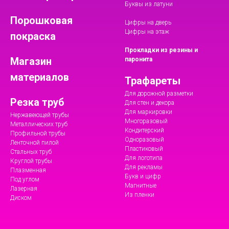
Буквы из латуни
Порошковая
Цифры на дверь
Цифры на этаж
покраска
Прокладки из резины и
Магазин
паронита
материалов
Трафареты
Для дорожной разметки
Резка труб
Для стен и декора
Для маркировки
Нержавеющей трубы
Многоразовый
Металлических труб
Кондитерский
Профильной трубы
Одноразовый
Ленточной пилой
Пластиковый
Стальных труб
Для логотипа
Круглой трубы
Для рекламы
Плазменная
Букв и цифр
Под углом
Магнитные
Лазерная
Из пленки
Диском