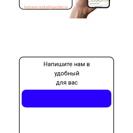
lyubaya-rezka@yandex.ru
Напишите нам в
удобный
для вас
месседжер
Написать в Max
LET'S GO!