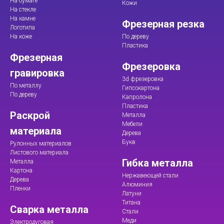
На бумаге
Кожи
На стекле
На камне
Фрезерная резка
Логотипа
На коже
По дереву
Пластика
Фрезерная
Фрезеровка
гравировка
3d фрезеровка
По металлу
Гипсокартона
По дереву
Капролона
Пластика
Раскрой
Металла
Мебели
материала
Дерева
Букв
Рулонных материалов
Листового материала
Гибка металла
Металла
Картона
Нержавеющей стали
Дерева
Алюминия
Пленки
Латуни
Титана
Сварка металла
Стали
Меди
Электродуговая