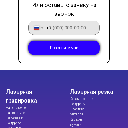
Или оставьте заявку на
звонок
+7
Позвоните мне
Лазерная
Лазерная резка
Керамогранита
гравировка
По дереву
На оргстекле
Пластика
На пластике
Металла
На металле
Картона
На дереве
Бумаги