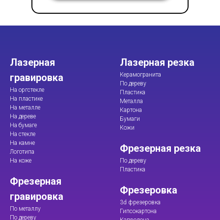
Лазерная
Лазерная резка
Керамогранита
гравировка
По дереву
На оргстекле
Пластика
На пластике
Металла
На металле
Картона
На дереве
Бумаги
На бумаге
Кожи
На стекле
На камне
Фрезерная резка
Логотипа
На коже
По дереву
Пластика
Фрезерная
Фрезеровка
гравировка
3d фрезеровка
По металлу
Гипсокартона
По дереву
Капролона