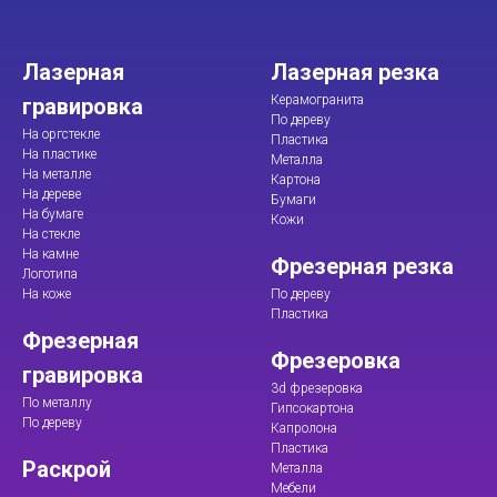
Лазерная
Лазерная резка
Керамогранита
гравировка
По дереву
На оргстекле
Пластика
На пластике
Металла
На металле
Картона
На дереве
Бумаги
На бумаге
Кожи
На стекле
На камне
Фрезерная резка
Логотипа
На коже
По дереву
Пластика
Фрезерная
Фрезеровка
гравировка
3d фрезеровка
По металлу
Гипсокартона
По дереву
Капролона
Пластика
Раскрой
Металла
Мебели