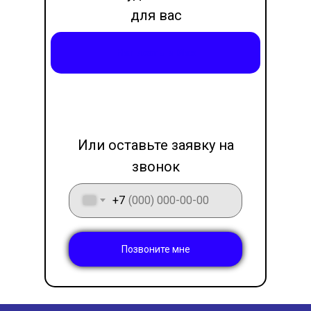
для вас
месседжер
Написать в Max
LET'S GO!
Или оставьте заявку на
звонок
+7
Позвоните мне