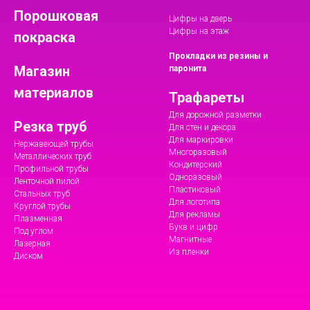
Порошковая
Цифры на дверь
Цифры на этаж
покраска
Прокладки из резины и
Магазин
паронита
материалов
Трафареты
Для дорожной разметки
Резка труб
Для стен и декора
Для маркировки
Нержавеющей трубы
Многоразовый
Металлических труб
Кондитерский
Профильной трубы
Одноразовый
Ленточной пилой
Пластиковый
Стальных труб
Для логотипа
Круглой трубы
Для рекламы
Плазменная
Букв и цифр
Под углом
Магнитные
Лазерная
Из пленки
Диском