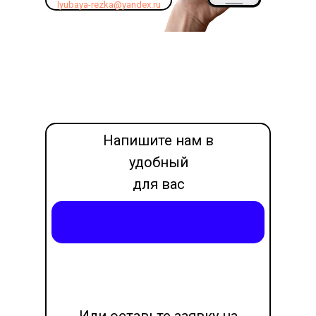
lyubaya-rezka@yandex.ru
Напишите нам в
удобный
для вас
месседжер
Написать в Max
LET'S GO!