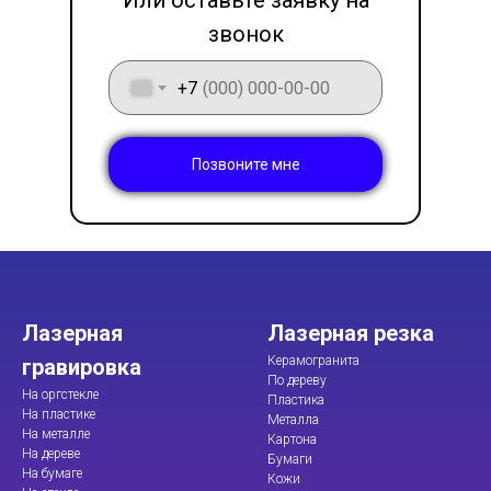
Или оставьте заявку на
звонок
+7
Позвоните мне
Лазерная
Лазерная резка
Керамогранита
гравировка
По дереву
На оргстекле
Пластика
На пластике
Металла
На металле
Картона
На дереве
Бумаги
На бумаге
Кожи