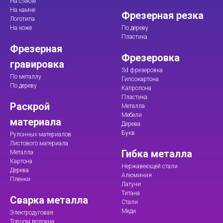
На стекле
На камне
Фрезерная резка
Логотипа
На коже
По дереву
Пластика
Фрезерная
Фрезеровка
гравировка
3d фрезеровка
По металлу
Гипсокартона
По дереву
Капролона
Пластика
Раскрой
Металла
Мебели
материала
Дерева
Букв
Рулонных материалов
Листового материала
Гибка металла
Металла
Картона
Нержавеющей стали
Дерева
Алюминия
Пленки
Латуни
Титана
Сварка металла
Стали
Меди
Электродуговая
Торцом волокна