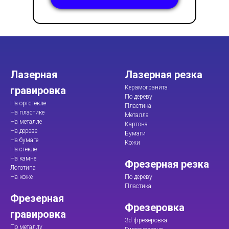
Лазерная
Лазерная резка
Керамогранита
гравировка
По дереву
На оргстекле
Пластика
На пластике
Металла
На металле
Картона
На дереве
Бумаги
На бумаге
Кожи
На стекле
На камне
Фрезерная резка
Логотипа
На коже
По дереву
Пластика
Фрезерная
Фрезеровка
гравировка
3d фрезеровка
По металлу