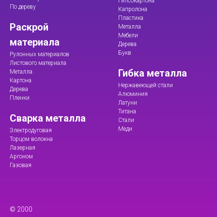
Гипсокартона
По дереву
Капролона
Пластика
Раскрой
Металла
Мебели
материала
Дерева
Букв
Рулонных материалов
Листового материала
Гибка металла
Металла
Картона
Нержавеющей стали
Дерева
Алюминия
Пленки
Латуни
Титана
Сварка металла
Стали
Меди
Электродуговая
Торцом волокна
Лазерная
Аргоном
Газовая
© 2000