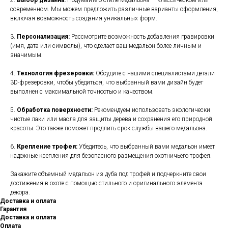
2.
Выбор дизайна:
Подумайте о стиле медальона — классическом или
современном. Мы можем предложить различные варианты оформления,
включая возможность создания уникальных форм.
3.
Персонализация:
Рассмотрите возможность добавления гравировки
(имя, дата или символы), что сделает ваш медальон более личным и
значимым.
4.
Технология фрезеровки:
Обсудите с нашими специалистами детали
3D-фрезеровки, чтобы убедиться, что выбранный вами дизайн будет
выполнен с максимальной точностью и качеством.
5.
Обработка поверхности:
Рекомендуем использовать экологически
чистые лаки или масла для защиты дерева и сохранения его природной
красоты. Это также поможет продлить срок службы вашего медальона.
6.
Крепление трофея:
Убедитесь, что выбранный вами медальон имеет
надежные крепления для безопасного размещения охотничьего трофея.
Закажите объемный медальон из дуба под трофей и подчеркните свои
достижения в охоте с помощью стильного и оригинального элемента
декора.
Доставка и оплата
Гарантия
Доставка и оплата
Оплата