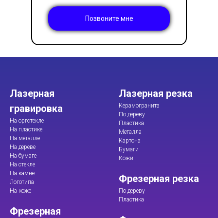
Позвоните мне
Лазерная
Лазерная резка
Керамогранита
гравировка
По дереву
На оргстекле
Пластика
На пластике
Металла
На металле
Картона
На дереве
Бумаги
На бумаге
Кожи
На стекле
На камне
Фрезерная резка
Логотипа
На коже
По дереву
Пластика
Фрезерная