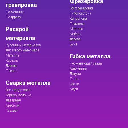
Фрезеровка
гравировка
3d фрезеровка
По металлу
Гипсокартона
По дереву
Капролона
Пластика
Раскрой
Металла
Мебели
материала
Дерева
Букв
Рулонных материалов
Листового материала
Гибка металла
Металла
Картона
Нержавеющей стали
Дерева
Алюминия
Пленки
Латуни
Титана
Сварка металла
Стали
Меди
Электродуговая
Торцом волокна
Лазерная
Аргоном
Газовая