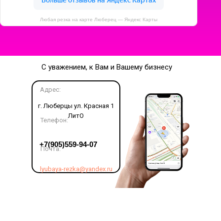
Любая резка на карте Люберец — Яндекс Карты
С уважением, к Вам и Вашему бизнесу
Адрес:
г. Люберцы ул. Красная 1
ЛитО
Телефон:
LET'S GO!
+7(905)559-94-07
Почта:
lyubaya-rezka@yandex.ru