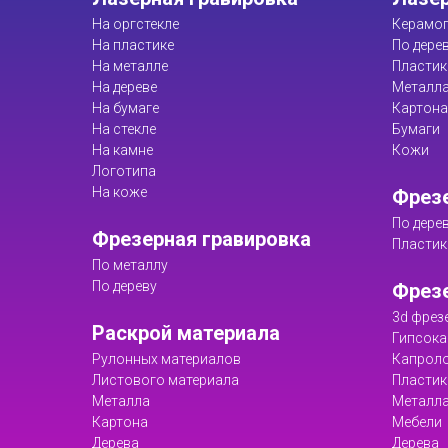
На оргстекле
Керамог
На пластике
По дере
На металле
Пластик
На дереве
Металл
На бумаге
Картона
На стекле
Бумаги
На камне
Кожи
Логотипа
На коже
Фрезе
По дере
Фрезерная гравировка
Пластик
По металлу
По дереву
Фрез
3d фрез
Раскрой материала
Гипсока
Рулонных материалов
Капрол
Листового материала
Пластик
Металла
Металл
Картона
Мебели
Дерева
Дерева