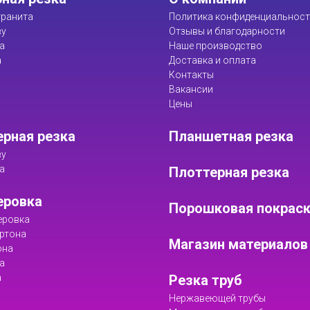
ранита
Политика конфиденциальнос
ву
Отзывы и благодарности
а
Наше производство
а
Доставка и оплата
Контакты
Вакансии
Цены
рная резка
Планшетная резка
ву
а
Плоттерная резка
еровка
Порошковая покрас
еровка
ртона
Магазин материалов
она
а
а
Резка труб
Нержавеющей трубы