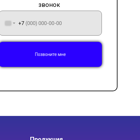
звонок
LET'S GO!
+7
Позвоните мне
Продукция