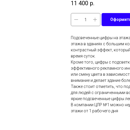
11 400
р.
Оформить
Подсвеченные цифры на этажа
этажа в зданиях с большим ко
контрастный эффект, который
время суток.
Кроме того, цифры с подсветк
эффективного рекламного инс
или смену цвета в зависимост
внимание и делает здание бол
Также стоит отметить, что п
для людей с ограниченными в
яркие подсвеченные цифры лег
В компании ЦЛР №1 можно нед
этажи от 1 рабочего дня